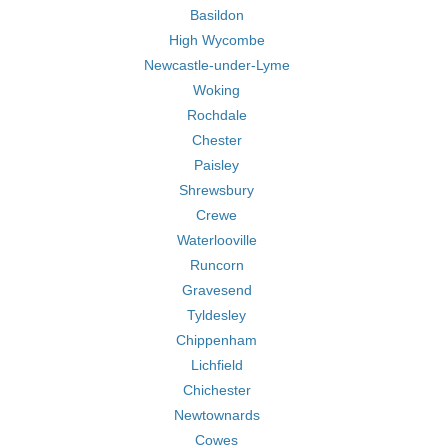
Basildon
High Wycombe
Newcastle-under-Lyme
Woking
Rochdale
Chester
Paisley
Shrewsbury
Crewe
Waterlooville
Runcorn
Gravesend
Tyldesley
Chippenham
Lichfield
Chichester
Newtownards
Cowes