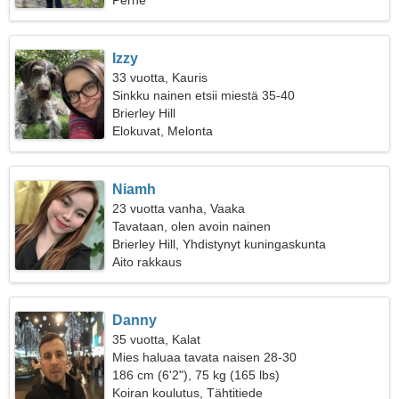
Perhe
Izzy
33 vuotta, Kauris
Sinkku nainen etsii miestä 35-40
Brierley Hill
Elokuvat, Melonta
Niamh
23 vuotta vanha, Vaaka
Tavataan, olen avoin nainen
Brierley Hill, Yhdistynyt kuningaskunta
Aito rakkaus
Danny
35 vuotta, Kalat
Mies haluaa tavata naisen 28-30
186 cm (6'2"), 75 kg (165 lbs)
Koiran koulutus, Tähtitiede