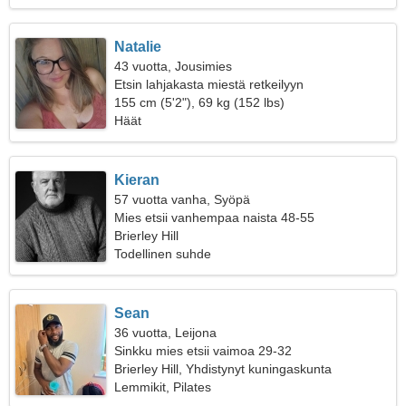
Natalie
43 vuotta, Jousimies
Etsin lahjakasta miestä retkeilyyn
155 cm (5'2"), 69 kg (152 lbs)
Häät
Kieran
57 vuotta vanha, Syöpä
Mies etsii vanhempaa naista 48-55
Brierley Hill
Todellinen suhde
Sean
36 vuotta, Leijona
Sinkku mies etsii vaimoa 29-32
Brierley Hill, Yhdistynyt kuningaskunta
Lemmikit, Pilates