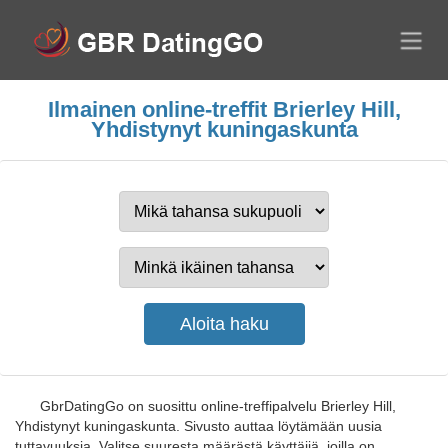
Ilmainen online-treffit Brierley Hill,
Yhdistynyt kuningaskunta
GbrDatingGo on suosittu online-treffipalvelu Brierley Hill,
Yhdistynyt kuningaskunta. Sivusto auttaa löytämään uusia
tuttavuuksia. Valitse suuresta määrästä käyttäjiä, joilla on