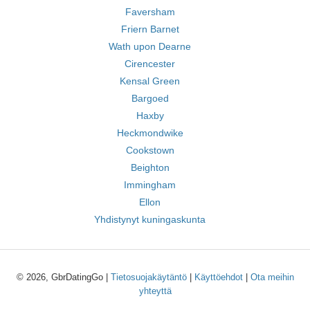
Faversham
Friern Barnet
Wath upon Dearne
Cirencester
Kensal Green
Bargoed
Haxby
Heckmondwike
Cookstown
Beighton
Immingham
Ellon
Yhdistynyt kuningaskunta
© 2026, GbrDatingGo |
Tietosuojakäytäntö
|
Käyttöehdot
|
Ota meihin
yhteyttä