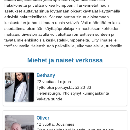
hakukonetta ja valitse oikea kumppani. Tarkennetut haun
asetukset auttavat sinua löytämään oikeat käyttäjät käyttämällä
erityisiä hakutekniikoita. Sivusto auttaa sinua aloittamaan
keskustelun ja hankkimaan uusia ystäviä. Voit määrittää erilaisia
suodattimia etsimään käyttäjäprofiileja kiinnostuksen kohteiden
mukaan. Sivuston avulla voit aloittaa romanttisen suhteen ja
tavata mielenkiintoisia keskustelukumppaneita. Liity ilmaiselle
treffisivustolle Helensburgh paikallisille, ulkomaalaisille, turisteille.
Miehet ja naiset verkossa
Bethany
22 vuotias, Leijona
Tyttö etsii poikaystävää 23-33
Helensburgh, Yhdistynyt kuningaskunta
Vakava suhde
Oliver
42 vuotta, Jousimies