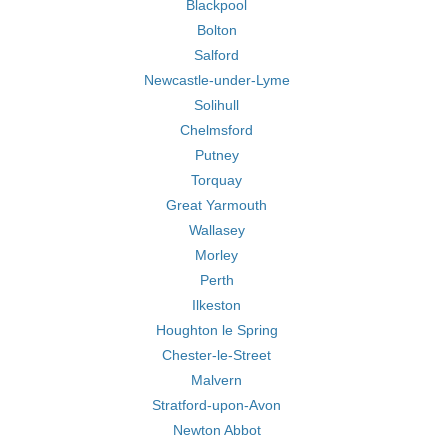
Blackpool
Bolton
Salford
Newcastle-under-Lyme
Solihull
Chelmsford
Putney
Torquay
Great Yarmouth
Wallasey
Morley
Perth
Ilkeston
Houghton le Spring
Chester-le-Street
Malvern
Stratford-upon-Avon
Newton Abbot