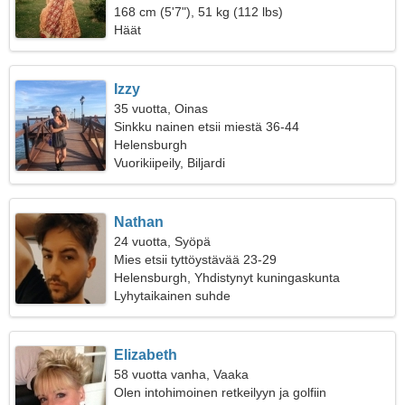
168 cm (5'7"), 51 kg (112 lbs)
Häät
Izzy
35 vuotta, Oinas
Sinkku nainen etsii miestä 36-44
Helensburgh
Vuorikiipeily, Biljardi
Nathan
24 vuotta, Syöpä
Mies etsii tyttöystävää 23-29
Helensburgh, Yhdistynyt kuningaskunta
Lyhytaikainen suhde
Elizabeth
58 vuotta vanha, Vaaka
Olen intohimoinen retkeilyyn ja golfiin