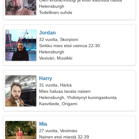
Olen endokrinologi ja etsin kaunista naista
Helensburgh
Todellinen suhde
Jordan
32 vuotta, Skorpioni
Sinkku mies etsii vaimoa 22-30
Helensburgh
Vesiväri, Musiikki
Harry
31 vuotta, Härkä
Mies haluaa tavata naisen
Helensburgh, Yhdistynyt kuningaskunta
Kasvitiede, Origami
Mia
27 vuotta, Vesimies
Nainen etsii miestä 32-39