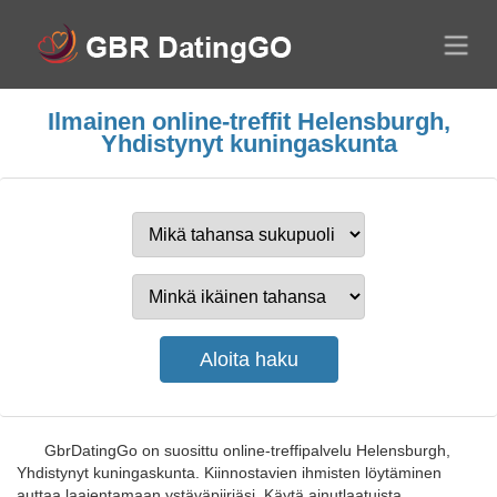
Ilmainen online-treffit Helensburgh,
Yhdistynyt kuningaskunta
GbrDatingGo on suosittu online-treffipalvelu Helensburgh,
Yhdistynyt kuningaskunta. Kiinnostavien ihmisten löytäminen
auttaa laajentamaan ystäväpiiriäsi. Käytä ainutlaatuista