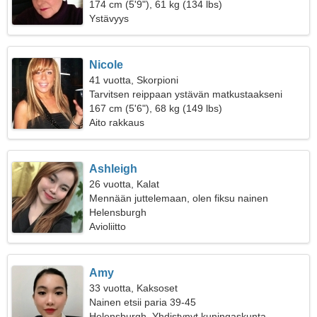
174 cm (5'9"), 61 kg (134 lbs)
Ystävyys
Nicole
41 vuotta, Skorpioni
Tarvitsen reippaan ystävän matkustaakseni
167 cm (5'6"), 68 kg (149 lbs)
Aito rakkaus
Ashleigh
26 vuotta, Kalat
Mennään juttelemaan, olen fiksu nainen
Helensburgh
Avioliitto
Amy
33 vuotta, Kaksoset
Nainen etsii paria 39-45
Helensburgh, Yhdistynyt kuningaskunta