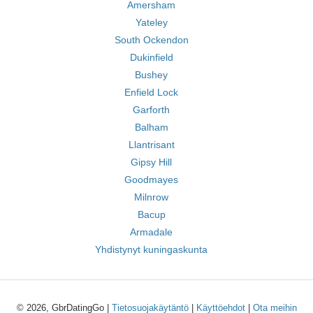
Amersham
Yateley
South Ockendon
Dukinfield
Bushey
Enfield Lock
Garforth
Balham
Llantrisant
Gipsy Hill
Goodmayes
Milnrow
Bacup
Armadale
Yhdistynyt kuningaskunta
© 2026, GbrDatingGo |
Tietosuojakäytäntö
|
Käyttöehdot
|
Ota meihin