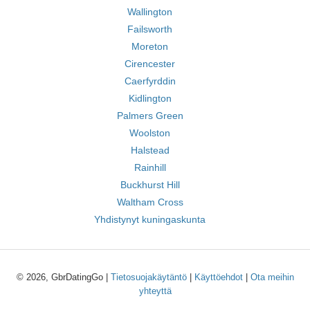
Wallington
Failsworth
Moreton
Cirencester
Caerfyrddin
Kidlington
Palmers Green
Woolston
Halstead
Rainhill
Buckhurst Hill
Waltham Cross
Yhdistynyt kuningaskunta
© 2026, GbrDatingGo |
Tietosuojakäytäntö
|
Käyttöehdot
|
Ota meihin
yhteyttä