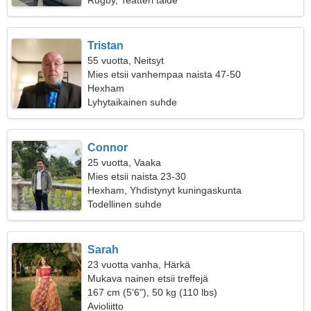
Rugby, Teatteri taide
Tristan
55 vuotta, Neitsyt
Mies etsii vanhempaa naista 47-50
Hexham
Lyhytaikainen suhde
Connor
25 vuotta, Vaaka
Mies etsii naista 23-30
Hexham, Yhdistynyt kuningaskunta
Todellinen suhde
Sarah
23 vuotta vanha, Härkä
Mukava nainen etsii treffejä
167 cm (5'6"), 50 kg (110 lbs)
Avioliitto