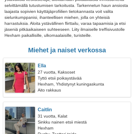
selvittämällä tutustumisen tarkoitusta. Tarkennetun haun ansiosta
laajasta sopivien käyttäjäprofiilien tietokannasta voit valita
sielunkumppanisi, ihanteellisen miehen, jolla on yhteisiä
harrastuksia. Aloita ystävällinen flirttailu, varaa tapaamisia ja etsi
jäseniä pitkäaikaiseen suhteeseen. Liity ilmaiselle treffisivustolle
Hexham paikallisille, ulkomaalaisille, turisteille.
Miehet ja naiset verkossa
Ella
27 vuotta, Kaksoset
Tyttö etsii poikaystävää
Hexham, Yhdistynyt kuningaskunta
Aito rakkaus
Caitlin
31 vuotta, Kalat
Sinkku nainen etsii miestä
Hexham