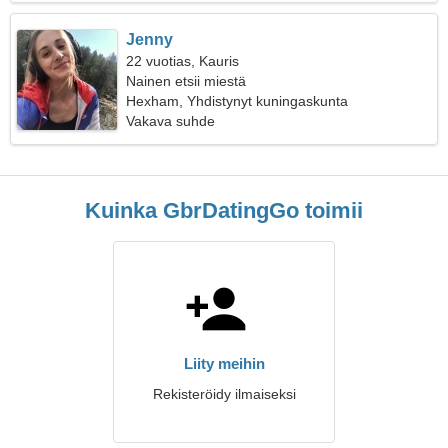
Jenny
22 vuotias, Kauris
Nainen etsii miestä
Hexham, Yhdistynyt kuningaskunta
Vakava suhde
Kuinka GbrDatingGo toimii
Liity meihin
Rekisteröidy ilmaiseksi