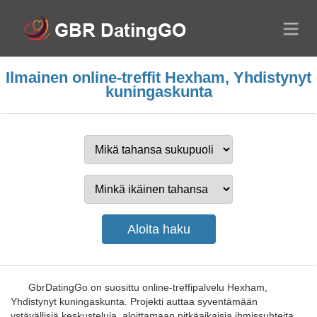
Ilmainen online-treffit Hexham, Yhdistynyt
kuningaskunta
GbrDatingGo on suosittu online-treffipalvelu Hexham,
Yhdistynyt kuningaskunta. Projekti auttaa syventämään
ystävällisiä keskusteluja, aloittamaan pitkäaikaisia ihmissuhteita