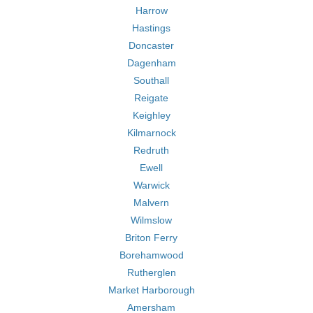
Harrow
Hastings
Doncaster
Dagenham
Southall
Reigate
Keighley
Kilmarnock
Redruth
Ewell
Warwick
Malvern
Wilmslow
Briton Ferry
Borehamwood
Rutherglen
Market Harborough
Amersham