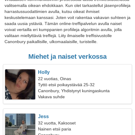
valitsemalla oikean ehdokkaan. Kun olet tarkastellut jäsenprofiileja
harrastussuodattimien avulla, kutsu oikeat ihmiset
keskustelemaan kanssasi. Joten voit rakentaa vakavan suhteen ja
saada uusia ystäviä. Tämän online-treffipalvelun avulla naiset
voivat vertailla eri kumppanien profiileja algoritmin avulla, jolla
valitaan miellyttäviä treffejä. Liity ilmaiselle treffisivustolle
Canonbury paikallisille, ulkomaalaisille, turisteille.
Miehet ja naiset verkossa
Holly
22 vuotias, Oinas
Tyttö etsii poikaystävää 25-32
Canonbury, Yhdistynyt kuningaskunta
Vakava suhde
Jess
32 vuotta, Kaksoset
Nainen etsii paria