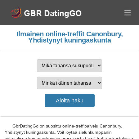
Ilmainen online-treffit Canonbury,
Yhdistynyt kuningaskunta
GbrDatingGo on suosittu online-treffipalvelu Canonbury,
Yhdistynyt kuningaskunta. Voit löytää sielunkumppanin
virtuaalisen kommunikoinnin prosessista tässä treffikeskustelussa