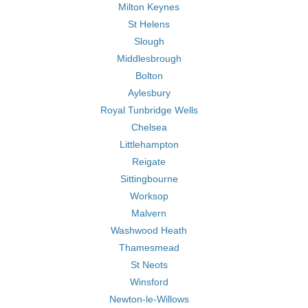
Milton Keynes
St Helens
Slough
Middlesbrough
Bolton
Aylesbury
Royal Tunbridge Wells
Chelsea
Littlehampton
Reigate
Sittingbourne
Worksop
Malvern
Washwood Heath
Thamesmead
St Neots
Winsford
Newton-le-Willows