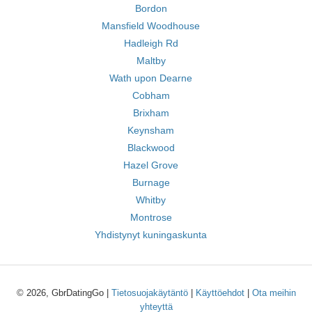
Bordon
Mansfield Woodhouse
Hadleigh Rd
Maltby
Wath upon Dearne
Cobham
Brixham
Keynsham
Blackwood
Hazel Grove
Burnage
Whitby
Montrose
Yhdistynyt kuningaskunta
© 2026, GbrDatingGo |
Tietosuojakäytäntö
|
Käyttöehdot
|
Ota meihin
yhteyttä