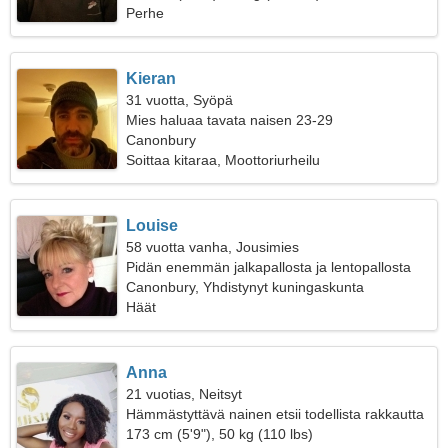
Perhe
Kieran
31 vuotta, Syöpä
Mies haluaa tavata naisen 23-29
Canonbury
Soittaa kitaraa, Moottoriurheilu
Louise
58 vuotta vanha, Jousimies
Pidän enemmän jalkapallosta ja lentopallosta
Canonbury, Yhdistynyt kuningaskunta
Häät
Anna
21 vuotias, Neitsyt
Hämmästyttävä nainen etsii todellista rakkautta
173 cm (5'9"), 50 kg (110 lbs)