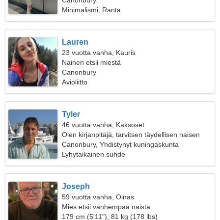
Canonbury
Minimalismi, Ranta
Lauren
23 vuotta vanha, Kauris
Nainen etsii miestä
Canonbury
Avioliitto
Tyler
46 vuotta vanha, Kaksoset
Olen kirjanpitäjä, tarvitsen täydellisen naisen
Canonbury, Yhdistynyt kuningaskunta
Lyhytaikainen suhde
Joseph
59 vuotta vanha, Oinas
Mies etsii vanhempaa naista
179 cm (5'11"), 81 kg (178 lbs)