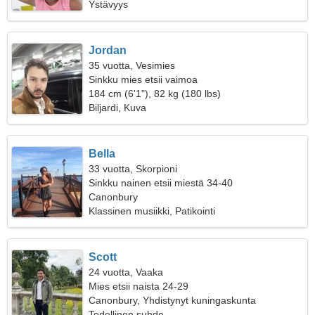
Ystävyys
Jordan
35 vuotta, Vesimies
Sinkku mies etsii vaimoa
184 cm (6'1"), 82 kg (180 lbs)
Biljardi, Kuva
Bella
33 vuotta, Skorpioni
Sinkku nainen etsii miestä 34-40
Canonbury
Klassinen musiikki, Patikointi
Scott
24 vuotta, Vaaka
Mies etsii naista 24-29
Canonbury, Yhdistynyt kuningaskunta
Todellinen suhde