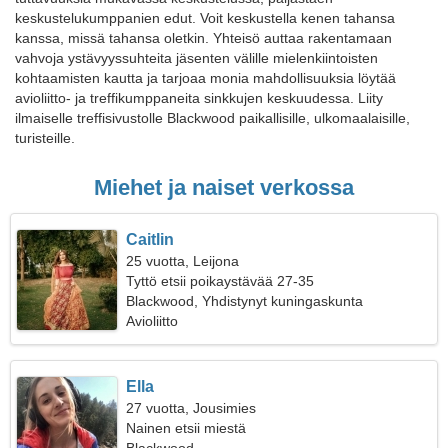
keskustelukumppanien edut. Voit keskustella kenen tahansa
kanssa, missä tahansa oletkin. Yhteisö auttaa rakentamaan
vahvoja ystävyyssuhteita jäsenten välille mielenkiintoisten
kohtaamisten kautta ja tarjoaa monia mahdollisuuksia löytää
avioliitto- ja treffikumppaneita sinkkujen keskuudessa. Liity
ilmaiselle treffisivustolle Blackwood paikallisille, ulkomaalaisille,
turisteille.
Miehet ja naiset verkossa
Caitlin
25 vuotta, Leijona
Tyttö etsii poikaystävää 27-35
Blackwood, Yhdistynyt kuningaskunta
Avioliitto
Ella
27 vuotta, Jousimies
Nainen etsii miestä