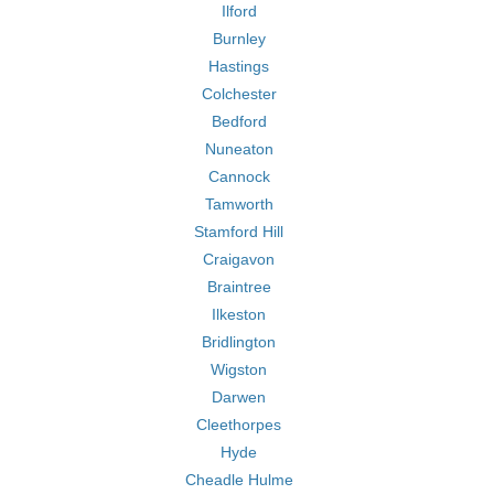
Ilford
Burnley
Hastings
Colchester
Bedford
Nuneaton
Cannock
Tamworth
Stamford Hill
Craigavon
Braintree
Ilkeston
Bridlington
Wigston
Darwen
Cleethorpes
Hyde
Cheadle Hulme