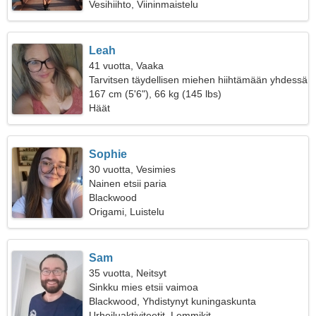
Vesihiihto, Viininmaistelu
Leah
41 vuotta, Vaaka
Tarvitsen täydellisen miehen hiihtämään yhdessä
167 cm (5'6"), 66 kg (145 lbs)
Häät
Sophie
30 vuotta, Vesimies
Nainen etsii paria
Blackwood
Origami, Luistelu
Sam
35 vuotta, Neitsyt
Sinkku mies etsii vaimoa
Blackwood, Yhdistynyt kuningaskunta
Urheiluaktiviteetit, Lemmikit