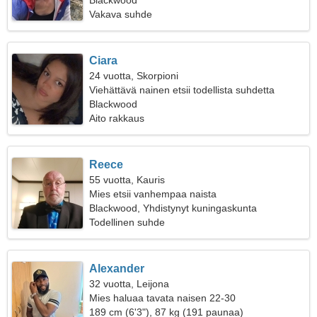
Blackwood
Vakava suhde
Ciara
24 vuotta, Skorpioni
Viehättävä nainen etsii todellista suhdetta
Blackwood
Aito rakkaus
Reece
55 vuotta, Kauris
Mies etsii vanhempaa naista
Blackwood, Yhdistynyt kuningaskunta
Todellinen suhde
Alexander
32 vuotta, Leijona
Mies haluaa tavata naisen 22-30
189 cm (6'3"), 87 kg (191 paunaa)