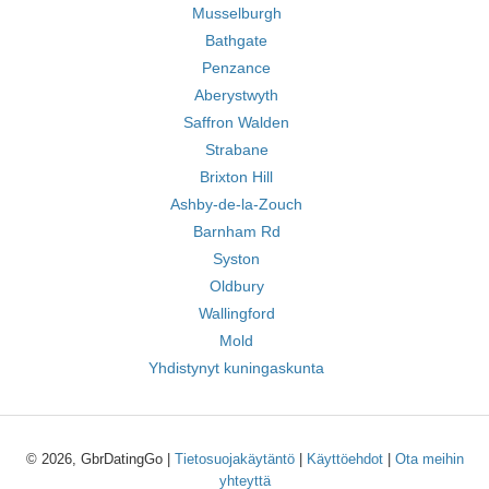
Musselburgh
Bathgate
Penzance
Aberystwyth
Saffron Walden
Strabane
Brixton Hill
Ashby-de-la-Zouch
Barnham Rd
Syston
Oldbury
Wallingford
Mold
Yhdistynyt kuningaskunta
© 2026, GbrDatingGo |
Tietosuojakäytäntö
|
Käyttöehdot
|
Ota meihin
yhteyttä