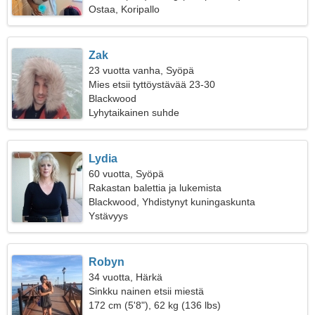
Ostaa, Koripallo
Zak
23 vuotta vanha, Syöpä
Mies etsii tyttöystävää 23-30
Blackwood
Lyhytaikainen suhde
Lydia
60 vuotta, Syöpä
Rakastan balettia ja lukemista
Blackwood, Yhdistynyt kuningaskunta
Ystävyys
Robyn
34 vuotta, Härkä
Sinkku nainen etsii miestä
172 cm (5'8"), 62 kg (136 lbs)