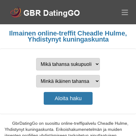
Ilmainen online-treffit Cheadle Hulme,
Yhdistynyt kuningaskunta
GbrDatingGo on suosittu online-treffipalvelu Cheadle Hulme,
Yhdistynyt kuningaskunta. Erikoishakumenetelmän ja muiden
jäsenten profiilien yhdistämiseen tarkoitetun ainutlaatuisen