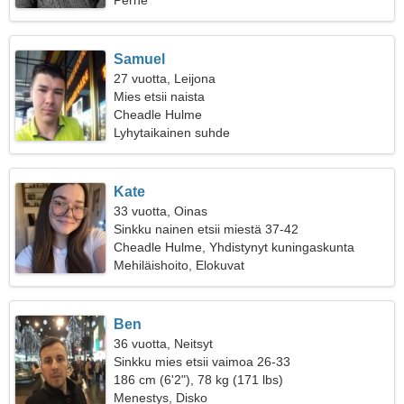
Perhe
Samuel
27 vuotta, Leijona
Mies etsii naista
Cheadle Hulme
Lyhytaikainen suhde
Kate
33 vuotta, Oinas
Sinkku nainen etsii miestä 37-42
Cheadle Hulme, Yhdistynyt kuningaskunta
Mehiläishoito, Elokuvat
Ben
36 vuotta, Neitsyt
Sinkku mies etsii vaimoa 26-33
186 cm (6'2"), 78 kg (171 lbs)
Menestys, Disko