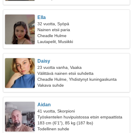
Ella
32 vuotta, Syöpä
Nainen etsii paria
Cheadle Hulme
Lautapelit, Musiikki
Daisy
23 vuotta vanha, Vaaka
Välittävä nainen etsii suhdetta
Cheadle Hulme, Yhdistynyt kuningaskunta
Vakava suhde
Aidan
41 vuotta, Skorpioni
Työskentelen huvipuistossa etsin empaattista
naista
183 cm (6'1"), 85 kg (187 lbs)
Todellinen suhde