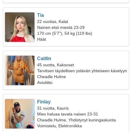
Tia
22 vuotias, Kalat
Nainen etsii miestä 23-29
170 cm (5'7"), 54 kg (119 lbs)
Häät
Caitlin
45 vuotta, Kaksoset
Tarvitsen täydellisen ystävän yhteiseen kävelyyn
Cheadle Hulme
Avioliitto
Finlay
31 vuotta, Kauris
Mies haluaa tavata naisen 23-31
Cheadle Hulme, Yhdistynyt kuningaskunta
Voimistelu, Elektroniikka