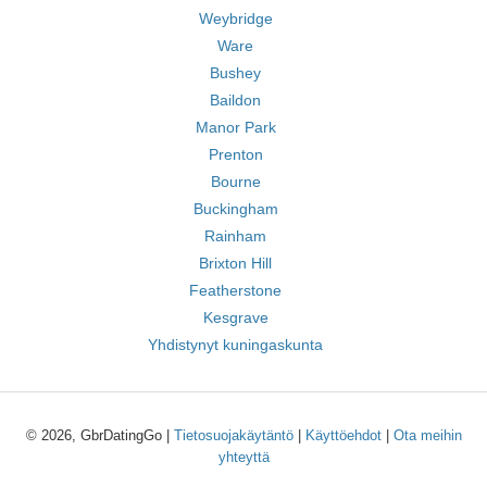
Weybridge
Ware
Bushey
Baildon
Manor Park
Prenton
Bourne
Buckingham
Rainham
Brixton Hill
Featherstone
Kesgrave
Yhdistynyt kuningaskunta
© 2026, GbrDatingGo |
Tietosuojakäytäntö
|
Käyttöehdot
|
Ota meihin
yhteyttä