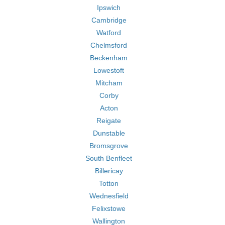
Ipswich
Cambridge
Watford
Chelmsford
Beckenham
Lowestoft
Mitcham
Corby
Acton
Reigate
Dunstable
Bromsgrove
South Benfleet
Billericay
Totton
Wednesfield
Felixstowe
Wallington