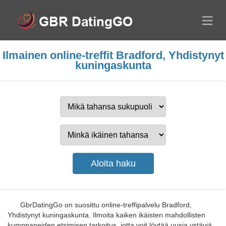
Ilmainen online-treffit Bradford, Yhdistynyt
kuningaskunta
GbrDatingGo on suosittu online-treffipalvelu Bradford,
Yhdistynyt kuningaskunta. Ilmoita kaiken ikäisten mahdollisten
kumppaneiden etsimisen tarkoitus, jotta voit löytää uusia ystäviä