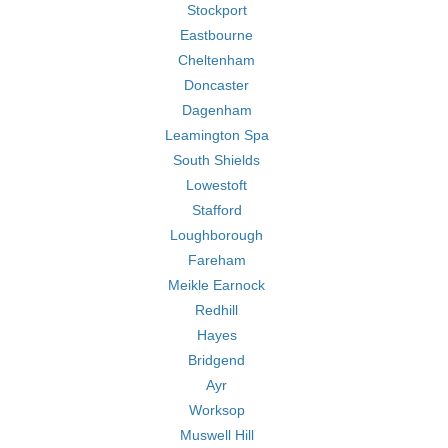
Stockport
Eastbourne
Cheltenham
Doncaster
Dagenham
Leamington Spa
South Shields
Lowestoft
Stafford
Loughborough
Fareham
Meikle Earnock
Redhill
Hayes
Bridgend
Ayr
Worksop
Muswell Hill