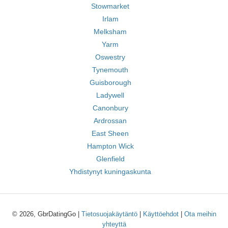
Stowmarket
Irlam
Melksham
Yarm
Oswestry
Tynemouth
Guisborough
Ladywell
Canonbury
Ardrossan
East Sheen
Hampton Wick
Glenfield
Yhdistynyt kuningaskunta
© 2026, GbrDatingGo |
Tietosuojakäytäntö
|
Käyttöehdot
|
Ota meihin
yhteyttä