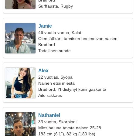
Bradford
Surffausta, Rugby
Jamie
46 vuotta vanha, Kalat
Olen lääkäri, tarvitsen unelmoivan naisen
Bradford
Todellinen suhde
Alex
22 vuotias, Syöpä
Nainen etsii miestä
Bradford, Yhdistynyt kuningaskunta
Aito rakkaus
Nathaniel
33 vuotta, Skorpioni
Mies haluaa tavata naisen 25-28
183 cm (6'1"), 82 kg (180 lbs)