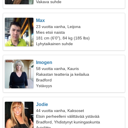
Vakava suhde
Max
23 vuotta vanha, Leijona
Mies etsii naista
181 cm (6'0"), 84 kg (185 lbs)
Lyhytaikainen suhde
Imogen
58 vuotta vanha, Kauris
Rakastan teatteria ja keilailua
Bradford
Ystävyys
Jodie
44 vuotta vanha, Kaksoset
Etsin perheelleni välittävää ystävää
Bradford, Yhdistynyt kuningaskunta
Avioliitto