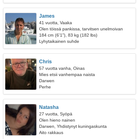
James
41 vuotta, Vaaka
Olen töissä pankissa, tarvitsen unelmoivan
naisen
184 cm (6'1"), 83 kg (182 lbs)
Lyhytaikainen suhde
Chris
57 vuotta vanha, Oinas
Mies etsii vanhempaa naista
Darwen
Perhe
Natasha
27 vuotta, Syöpä
Olen hieno nainen
Darwen, Yhdistynyt kuningaskunta
Aito rakkaus