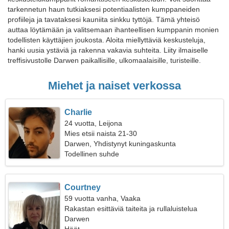
tarkennetun haun tutkiaksesi potentiaalisten kumppaneiden
profiileja ja tavataksesi kauniita sinkku tyttöjä. Tämä yhteisö
auttaa löytämään ja valitsemaan ihanteellisen kumppanin monien
todellisten käyttäjien joukosta. Aloita miellyttäviä keskusteluja,
hanki uusia ystäviä ja rakenna vakavia suhteita. Liity ilmaiselle
treffisivustolle Darwen paikallisille, ulkomaalaisille, turisteille.
Miehet ja naiset verkossa
Charlie
24 vuotta, Leijona
Mies etsii naista 21-30
Darwen, Yhdistynyt kuningaskunta
Todellinen suhde
Courtney
59 vuotta vanha, Vaaka
Rakastan esittäviä taiteita ja rullaluistelua
Darwen