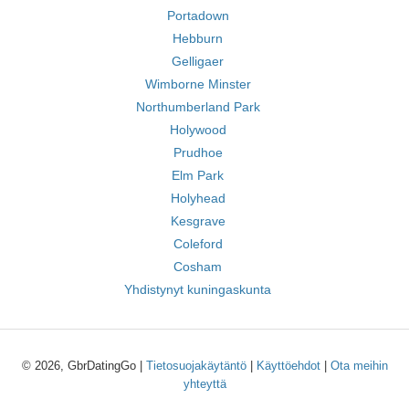
Portadown
Hebburn
Gelligaer
Wimborne Minster
Northumberland Park
Holywood
Prudhoe
Elm Park
Holyhead
Kesgrave
Coleford
Cosham
Yhdistynyt kuningaskunta
© 2026, GbrDatingGo |
Tietosuojakäytäntö
|
Käyttöehdot
|
Ota meihin
yhteyttä