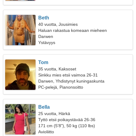
Beth
40 vuotta, Jousimies
Haluan rakastua komeaan mieheen
Darwen
Ystävyys
Tom
35 vuotta, Kaksoset
Sinkku mies etsii vaimoa 26-31
Darwen, Yhdistynyt kuningaskunta
PC-pelejä, Pianonsoitto
Bella
25 vuotta, Härkä
Tyttö etsii poikaystävää 26-36
171 cm (5'8"), 50 kg (110 lbs)
Avioliitto