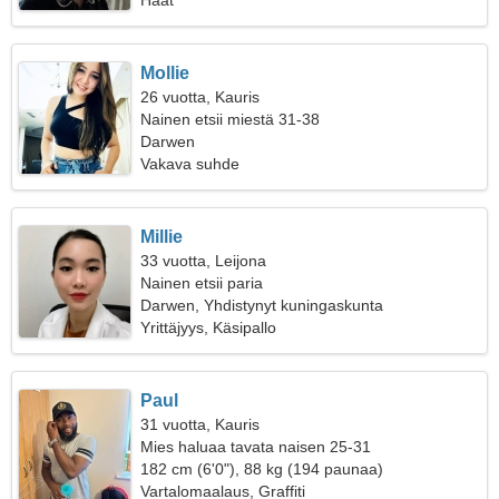
Häät
Mollie
26 vuotta, Kauris
Nainen etsii miestä 31-38
Darwen
Vakava suhde
Millie
33 vuotta, Leijona
Nainen etsii paria
Darwen, Yhdistynyt kuningaskunta
Yrittäjyys, Käsipallo
Paul
31 vuotta, Kauris
Mies haluaa tavata naisen 25-31
182 cm (6'0"), 88 kg (194 paunaa)
Vartalomaalaus, Graffiti