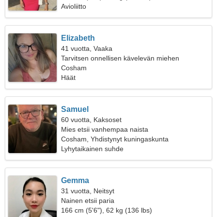
Avioliitto
Elizabeth
41 vuotta, Vaaka
Tarvitsen onnellisen kävelevän miehen
Cosham
Häät
Samuel
60 vuotta, Kaksoset
Mies etsii vanhempaa naista
Cosham, Yhdistynyt kuningaskunta
Lyhytaikainen suhde
Gemma
31 vuotta, Neitsyt
Nainen etsii paria
166 cm (5'6"), 62 kg (136 lbs)