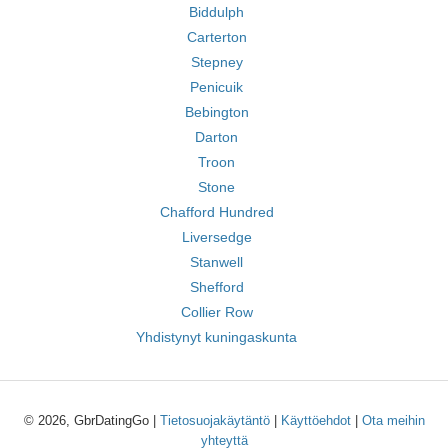
Biddulph
Carterton
Stepney
Penicuik
Bebington
Darton
Troon
Stone
Chafford Hundred
Liversedge
Stanwell
Shefford
Collier Row
Yhdistynyt kuningaskunta
© 2026, GbrDatingGo |
Tietosuojakäytäntö
|
Käyttöehdot
|
Ota meihin
yhteyttä