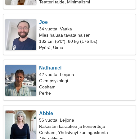
Teatteri taide, Minimalismi
Joe
34 vuotta, Vaaka
Mies haluaa tavata naisen
182 cm (6'0"), 80 kg (176 lbs)
Pyörä, Uima
Nathaniel
42 vuotta, Leijona
Olen psykologi
Cosham
Perhe
Abbie
56 vuotta, Leijona
Rakastan karaokea ja konsertteja
Cosham, Yhdistynyt kuningaskunta
Aito rakkaus