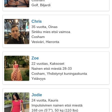
Cosham
Golf, Biljardi
Chris
35 vuotta, Oinas
Sinkku mies etsii vaimoa
Cosham
Vesiväri, Hieronta
Zoe
22 vuotias, Kaksoset
Nainen etsii miestä 28-33
Cosham, Yhdistynyt kuningaskunta
Ystävyys
Jodie
24 vuotta, Kauris
Impulsiivinen nainen etsii miestä
168 cm (5'7"), 50 kg (110 lbs)