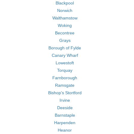
Blackpool
Norwich
Walthamstow
Woking
Becontree
Grays
Borough of Fylde
Canary Wharf
Lowestoft
Torquay
Farnborough
Ramsgate
Bishop's Stortford
Irvine
Deeside
Barnstaple
Harpenden
Heanor