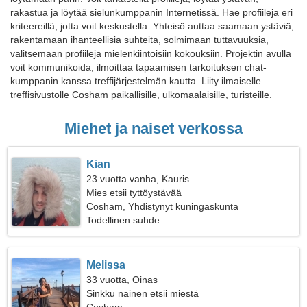
rakastua ja löytää sielunkumppanin Internetissä. Hae profiileja eri
kriteereillä, jotta voit keskustella. Yhteisö auttaa saamaan ystäviä,
rakentamaan ihanteellisia suhteita, solmimaan tuttavuuksia,
valitsemaan profiileja mielenkiintoisiin kokouksiin. Projektin avulla
voit kommunikoida, ilmoittaa tapaamisen tarkoituksen chat-
kumppanin kanssa treffijärjestelmän kautta. Liity ilmaiselle
treffisivustolle Cosham paikallisille, ulkomaalaisille, turisteille.
Miehet ja naiset verkossa
Kian
23 vuotta vanha, Kauris
Mies etsii tyttöystävää
Cosham, Yhdistynyt kuningaskunta
Todellinen suhde
Melissa
33 vuotta, Oinas
Sinkku nainen etsii miestä