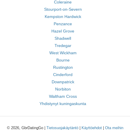
Coleraine
Stourport-on-Severn
Kempston Hardwick
Penzance
Hazel Grove
Shadwell
Tredegar
West Wickham
Bourne
Rustington
Cinderford
Downpatrick
Norbiton
Waltham Cross
Yhdistynyt kuningaskunta
© 2026, GbrDatingGo |
Tietosuojakäytäntö
|
Käyttöehdot
|
Ota meihin