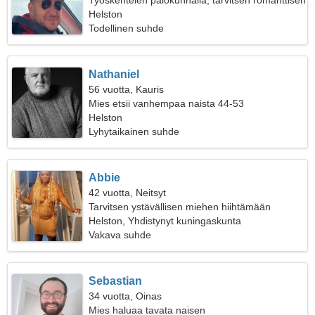
Työskentelen palokunnalla, tarvitsen romanttisen
naisen
Helston
Todellinen suhde
Nathaniel
56 vuotta, Kauris
Mies etsii vanhempaa naista 44-53
Helston
Lyhytaikainen suhde
Abbie
42 vuotta, Neitsyt
Tarvitsen ystävällisen miehen hiihtämään
yhdessä
Helston, Yhdistynyt kuningaskunta
Vakava suhde
Sebastian
34 vuotta, Oinas
Mies haluaa tavata naisen