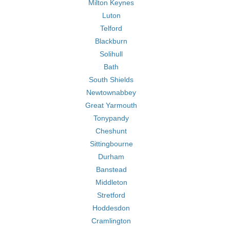
Milton Keynes
Luton
Telford
Blackburn
Solihull
Bath
South Shields
Newtownabbey
Great Yarmouth
Tonypandy
Cheshunt
Sittingbourne
Durham
Banstead
Middleton
Stretford
Hoddesdon
Cramlington