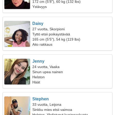
172 cm (5'8"), 60 kg (132 lbs)
Ystävyys
Daisy
27 vuotta, Skorpioni
Tyttö etsii poikaystävää
165 cm (5'5"), 54 kg (119 lbs)
Aito rakkaus
Jenny
24 vuotta, Vaaka
Sinun upea nainen
Helston
Häät
Stephen
33 vuotta, Leijona
Sinkku mies etsii vaimoa
Helston, Yhdistynyt kuningaskunta