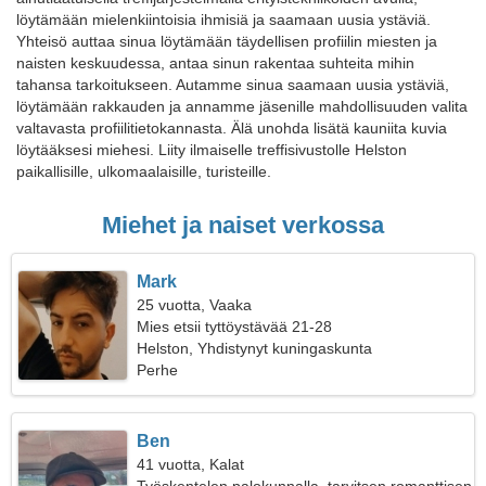
löytämään mielenkiintoisia ihmisiä ja saamaan uusia ystäviä.
Yhteisö auttaa sinua löytämään täydellisen profiilin miesten ja
naisten keskuudessa, antaa sinun rakentaa suhteita mihin
tahansa tarkoitukseen. Autamme sinua saamaan uusia ystäviä,
löytämään rakkauden ja annamme jäsenille mahdollisuuden valita
valtavasta profiilitietokannasta. Älä unohda lisätä kauniita kuvia
löytääksesi miehesi. Liity ilmaiselle treffisivustolle Helston
paikallisille, ulkomaalaisille, turisteille.
Miehet ja naiset verkossa
Mark
25 vuotta, Vaaka
Mies etsii tyttöystävää 21-28
Helston, Yhdistynyt kuningaskunta
Perhe
Ben
41 vuotta, Kalat