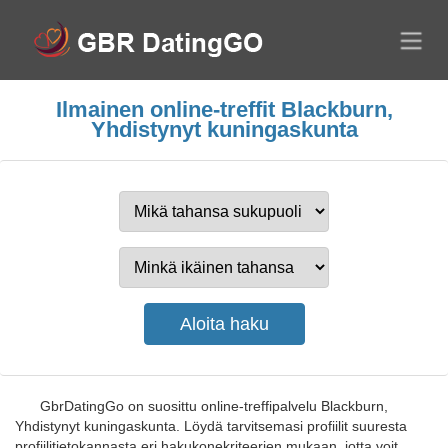
Ilmainen online-treffit Blackburn,
Yhdistynyt kuningaskunta
GbrDatingGo on suosittu online-treffipalvelu Blackburn,
Yhdistynyt kuningaskunta. Löydä tarvitsemasi profiilit suuresta
profiilitietokannasta eri hakukonekriteerien mukaan, jotta voit