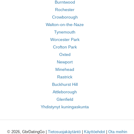
Burntwood
Rochester
Crowborough
Walton-on-the-Naze
Tynemouth
Worcester Park
Crofton Park
Oxted
Newport
Minehead
Rastrick
Buckhurst Hill
Attleborough
Glenfield
Yhdistynyt kuningaskunta
© 2026, GbrDatingGo |
Tietosuojakäytäntö
|
Käyttöehdot
|
Ota meihin