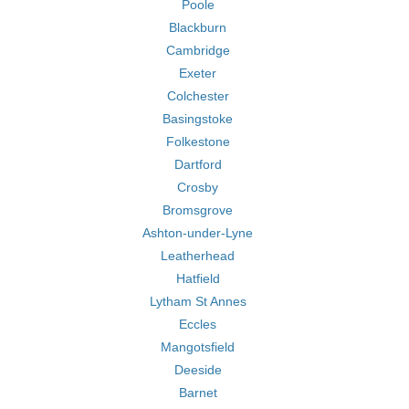
Poole
Blackburn
Cambridge
Exeter
Colchester
Basingstoke
Folkestone
Dartford
Crosby
Bromsgrove
Ashton-under-Lyne
Leatherhead
Hatfield
Lytham St Annes
Eccles
Mangotsfield
Deeside
Barnet