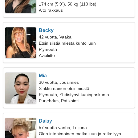
174 cm (5'9"), 50 kg (110 lbs)
Aito rakkaus
Becky
42 vuotta, Vaaka
Etsin siistiä miestä kuntoiluun
Plymouth
Avioliitto
Mia
30 vuotta, Jousimies
Sinkku nainen etsii miestä
Plymouth, Yhdistynyt kuningaskunta
Purjehdus, Patikointi
Daisy
57 vuotta vanha, Leijona
Olen intohimoinen matkailuun ja retkeilyyn