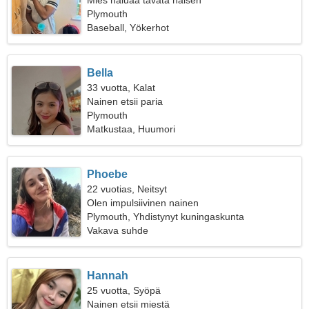
Mies haluaa tavata naisen
Plymouth
Baseball, Yökerhot
Bella
33 vuotta, Kalat
Nainen etsii paria
Plymouth
Matkustaa, Huumori
Phoebe
22 vuotias, Neitsyt
Olen impulsiivinen nainen
Plymouth, Yhdistynyt kuningaskunta
Vakava suhde
Hannah
25 vuotta, Syöpä
Nainen etsii miestä