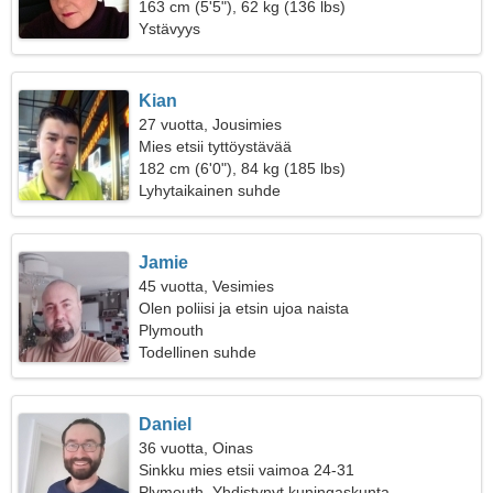
163 cm (5'5"), 62 kg (136 lbs)
Ystävyys
Kian
27 vuotta, Jousimies
Mies etsii tyttöystävää
182 cm (6'0"), 84 kg (185 lbs)
Lyhytaikainen suhde
Jamie
45 vuotta, Vesimies
Olen poliisi ja etsin ujoa naista
Plymouth
Todellinen suhde
Daniel
36 vuotta, Oinas
Sinkku mies etsii vaimoa 24-31
Plymouth, Yhdistynyt kuningaskunta