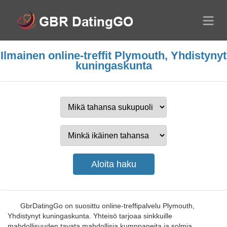
Ilmainen online-treffit Plymouth, Yhdistynyt
kuningaskunta
GbrDatingGo on suosittu online-treffipalvelu Plymouth,
Yhdistynyt kuningaskunta. Yhteisö tarjoaa sinkkuille
mahdollisuuden tavata mahdollisia kumppaneita ja solmia