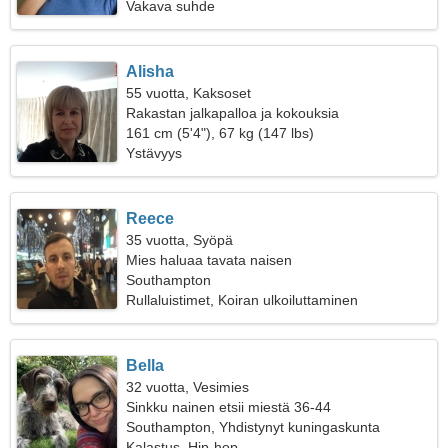
Vakava suhde
Alisha
55 vuotta, Kaksoset
Rakastan jalkapalloa ja kokouksia
161 cm (5'4"), 67 kg (147 lbs)
Ystävyys
Reece
35 vuotta, Syöpä
Mies haluaa tavata naisen
Southampton
Rullaluistimet, Koiran ulkoiluttaminen
Bella
32 vuotta, Vesimies
Sinkku nainen etsii miestä 36-44
Southampton, Yhdistynyt kuningaskunta
Kalastus, Hip-hop