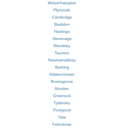
Wolverhampton
Plymouth
Cambridge
Basildon
Hastings
Stevenage
Wembley
Taunton
Newtownabbey
Barking
Kidderminster
Bromsgrove
Morden
Greenock
Tyldesley
Pontypool
Yate
Felixstowe