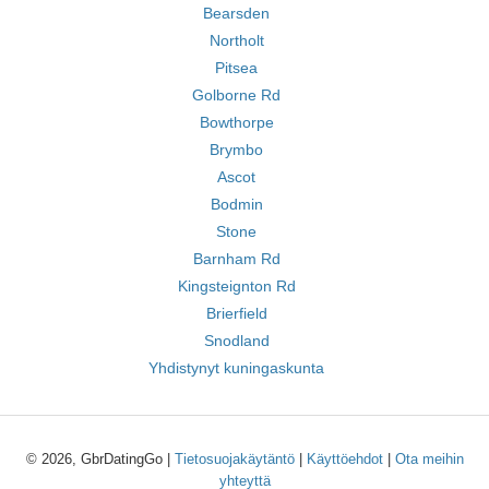
Bearsden
Northolt
Pitsea
Golborne Rd
Bowthorpe
Brymbo
Ascot
Bodmin
Stone
Barnham Rd
Kingsteignton Rd
Brierfield
Snodland
Yhdistynyt kuningaskunta
© 2026, GbrDatingGo |
Tietosuojakäytäntö
|
Käyttöehdot
|
Ota meihin
yhteyttä