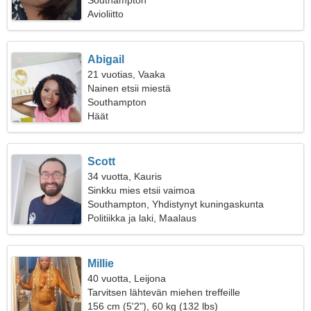
Southampton
Avioliitto
Abigail
21 vuotias, Vaaka
Nainen etsii miestä
Southampton
Häät
Scott
34 vuotta, Kauris
Sinkku mies etsii vaimoa
Southampton, Yhdistynyt kuningaskunta
Politiikka ja laki, Maalaus
Millie
40 vuotta, Leijona
Tarvitsen lähtevän miehen treffeille
156 cm (5'2"), 60 kg (132 lbs)