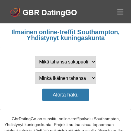
Ilmainen online-treffit Southampton,
Yhdistynyt kuningaskunta
GbrDatingGo on suosittu online-treffipalvelu Southampton,
Yhdistynyt kuningaskunta. Projekti auttaa sinua tapaamaan
mielenkiintoisia käyttäjiä erikoistekniikoiden avulla. Sivusto auttaa