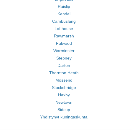
Ruislip
Kendal
Cambuslang
Lofthouse
Rawmarsh
Fulwood
Warminster
Stepney
Darton
Thornton Heath
Mossend
Stocksbridge
Haxby
Newtown
Sidcup
Yhdistynyt kuningaskunta