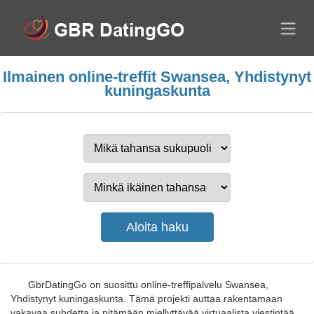
Ilmainen online-treffit Swansea, Yhdistynyt
kuningaskunta
GbrDatingGo on suosittu online-treffipalvelu Swansea,
Yhdistynyt kuningaskunta. Tämä projekti auttaa rakentamaan
vakavaa suhdetta ja pitämään miellyttävää virtuaalista viestintää.