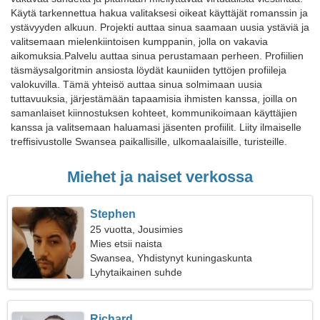
Käytä tarkennettua hakua valitaksesi oikeat käyttäjät romanssin ja
ystävyyden alkuun. Projekti auttaa sinua saamaan uusia ystäviä ja
valitsemaan mielenkiintoisen kumppanin, jolla on vakavia
aikomuksia.Palvelu auttaa sinua perustamaan perheen. Profiilien
täsmäysalgoritmin ansiosta löydät kauniiden tyttöjen profiileja
valokuvilla. Tämä yhteisö auttaa sinua solmimaan uusia
tuttavuuksia, järjestämään tapaamisia ihmisten kanssa, joilla on
samanlaiset kiinnostuksen kohteet, kommunikoimaan käyttäjien
kanssa ja valitsemaan haluamasi jäsenten profiilit. Liity ilmaiselle
treffisivustolle Swansea paikallisille, ulkomaalaisille, turisteille.
Miehet ja naiset verkossa
Stephen
25 vuotta, Jousimies
Mies etsii naista
Swansea, Yhdistynyt kuningaskunta
Lyhytaikainen suhde
Richard