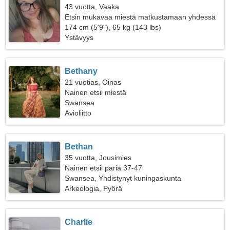
43 vuotta, Vaaka
Etsin mukavaa miestä matkustamaan yhdessä
174 cm (5'9"), 65 kg (143 lbs)
Ystävyys
Bethany
21 vuotias, Oinas
Nainen etsii miestä
Swansea
Avioliitto
Bethan
35 vuotta, Jousimies
Nainen etsii paria 37-47
Swansea, Yhdistynyt kuningaskunta
Arkeologia, Pyörä
Charlie