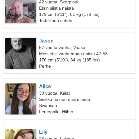
42 vuotta, Skorpioni
Etsin siistiä naista
179 cm (5'11"), 81 kg (178 lbs)
Todellinen suhde
Jason
57 vuotta vanha, Vaaka
Mies etsii vanhempaa naista 47-53
176 cm (5'10"), 84 kg (185 lbs)
Perhe
Alice
30 vuotta, Kalat
Sinkku nainen etsii miestä
Swansea
Lentopallo, Hiihto
Lily
26 vuotta, Leijona