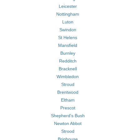
Leicester
Nottingham
Luton
Swindon
St Helens
Mansfield
Burnley
Redditch
Bracknell
Wimbledon
Stroud
Brentwood
Eltham
Prescot
Shepherd's Bush
Newton Abbot
Strood
Brighouse