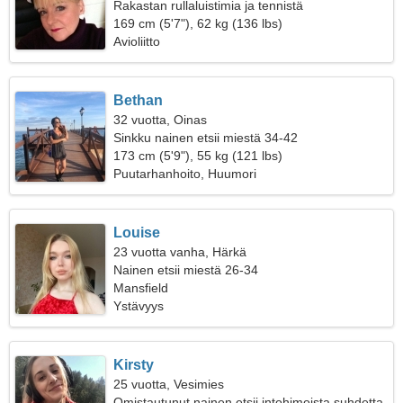
Rakastan rullaluistimia ja tennistä
169 cm (5'7"), 62 kg (136 lbs)
Avioliitto
Bethan
32 vuotta, Oinas
Sinkku nainen etsii miestä 34-42
173 cm (5'9"), 55 kg (121 lbs)
Puutarhanhoito, Huumori
Louise
23 vuotta vanha, Härkä
Nainen etsii miestä 26-34
Mansfield
Ystävyys
Kirsty
25 vuotta, Vesimies
Omistautunut nainen etsii intohimoista suhdetta