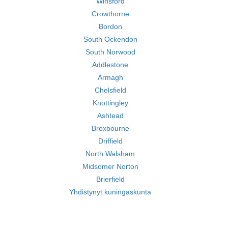
Winsford
Crowthorne
Bordon
South Ockendon
South Norwood
Addlestone
Armagh
Chelsfield
Knottingley
Ashtead
Broxbourne
Driffield
North Walsham
Midsomer Norton
Brierfield
Yhdistynyt kuningaskunta