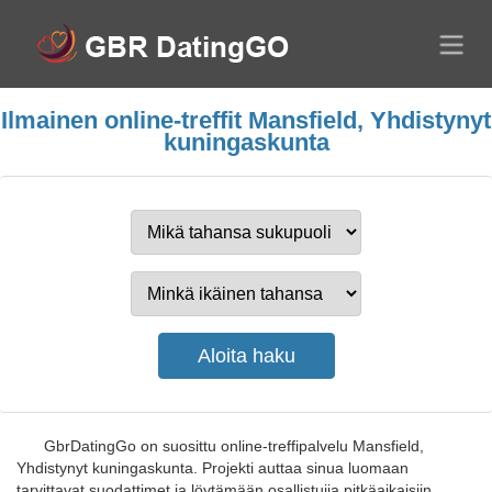
Ilmainen online-treffit Mansfield, Yhdistynyt
kuningaskunta
GbrDatingGo on suosittu online-treffipalvelu Mansfield,
Yhdistynyt kuningaskunta. Projekti auttaa sinua luomaan
tarvittavat suodattimet ja löytämään osallistujia pitkäaikaisiin