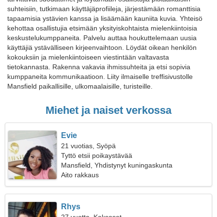
suhteisiin, tutkimaan käyttäjäprofiileja, järjestämään romanttisia
tapaamisia ystävien kanssa ja lisäämään kauniita kuvia. Yhteisö
kehottaa osallistujia etsimään yksityiskohtaista mielenkiintoisia
keskustelukumppaneita. Palvelu auttaa houkuttelemaan uusia
käyttäjiä ystävälliseen kirjeenvaihtoon. Löydät oikean henkilön
kokouksiin ja mielenkiintoiseen viestintään valtavasta
tietokannasta. Rakenna vakavia ihmissuhteita ja etsi sopivia
kumppaneita kommunikaatioon. Liity ilmaiselle treffisivustolle
Mansfield paikallisille, ulkomaalaisille, turisteille.
Miehet ja naiset verkossa
Evie
21 vuotias, Syöpä
Tyttö etsii poikaystävää
Mansfield, Yhdistynyt kuningaskunta
Aito rakkaus
Rhys