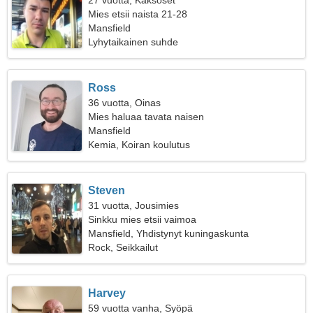
27 vuotta, Kaksoset
Mies etsii naista 21-28
Mansfield
Lyhytaikainen suhde
Ross
36 vuotta, Oinas
Mies haluaa tavata naisen
Mansfield
Kemia, Koiran koulutus
Steven
31 vuotta, Jousimies
Sinkku mies etsii vaimoa
Mansfield, Yhdistynyt kuningaskunta
Rock, Seikkailut
Harvey
59 vuotta vanha, Syöpä