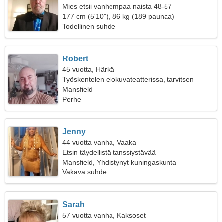
Mies etsii vanhempaa naista 48-57
177 cm (5'10"), 86 kg (189 paunaa)
Todellinen suhde
Robert
45 vuotta, Härkä
Työskentelen elokuvateatterissa, tarvitsen
näyttävän naisen
Mansfield
Perhe
Jenny
44 vuotta vanha, Vaaka
Etsin täydellistä tanssiystävää
Mansfield, Yhdistynyt kuningaskunta
Vakava suhde
Sarah
57 vuotta vanha, Kaksoset