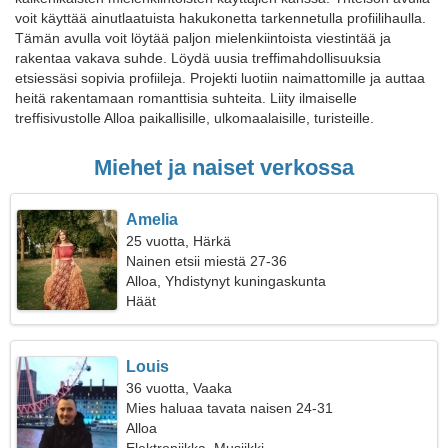
voit käyttää ainutlaatuista hakukonetta tarkennetulla profiilihaulla.
Tämän avulla voit löytää paljon mielenkiintoista viestintää ja
rakentaa vakava suhde. Löydä uusia treffimahdollisuuksia
etsiessäsi sopivia profiileja. Projekti luotiin naimattomille ja auttaa
heitä rakentamaan romanttisia suhteita. Liity ilmaiselle
treffisivustolle Alloa paikallisille, ulkomaalaisille, turisteille.
Miehet ja naiset verkossa
Amelia
25 vuotta, Härkä
Nainen etsii miestä 27-36
Alloa, Yhdistynyt kuningaskunta
Häät
Louis
36 vuotta, Vaaka
Mies haluaa tavata naisen 24-31
Alloa