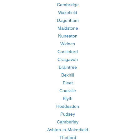
Cambridge
Wakefield
Dagenham
Maidstone
Nuneaton
Widnes
Castleford
Craigavon
Braintree
Bexhill
Fleet
Coalville
Blyth
Hoddesdon
Pudsey
Camberley
Ashton-in-Makerfield
Thetford