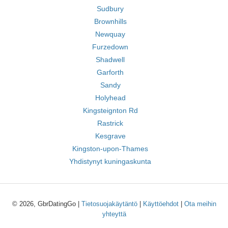
Sudbury
Brownhills
Newquay
Furzedown
Shadwell
Garforth
Sandy
Holyhead
Kingsteignton Rd
Rastrick
Kesgrave
Kingston-upon-Thames
Yhdistynyt kuningaskunta
© 2026, GbrDatingGo |
Tietosuojakäytäntö
|
Käyttöehdot
|
Ota meihin
yhteyttä