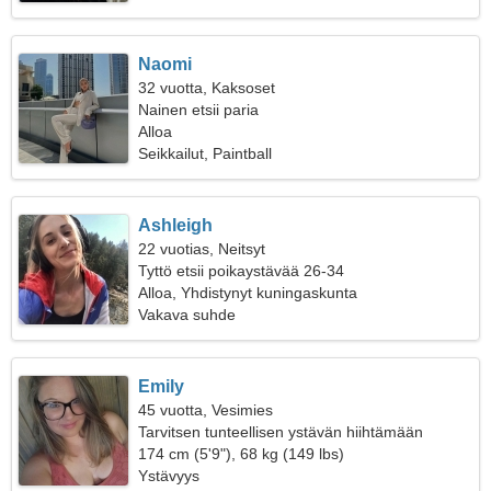
Naomi
32 vuotta, Kaksoset
Nainen etsii paria
Alloa
Seikkailut, Paintball
Ashleigh
22 vuotias, Neitsyt
Tyttö etsii poikaystävää 26-34
Alloa, Yhdistynyt kuningaskunta
Vakava suhde
Emily
45 vuotta, Vesimies
Tarvitsen tunteellisen ystävän hiihtämään
yhdessä
174 cm (5'9"), 68 kg (149 lbs)
Ystävyys