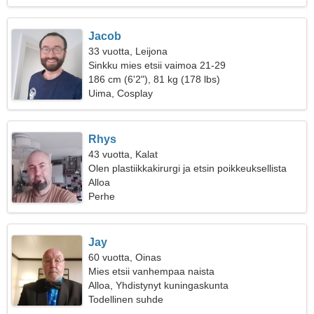
Jacob
33 vuotta, Leijona
Sinkku mies etsii vaimoa 21-29
186 cm (6'2"), 81 kg (178 lbs)
Uima, Cosplay
Rhys
43 vuotta, Kalat
Olen plastiikkakirurgi ja etsin poikkeuksellista
naista
Alloa
Perhe
Jay
60 vuotta, Oinas
Mies etsii vanhempaa naista
Alloa, Yhdistynyt kuningaskunta
Todellinen suhde