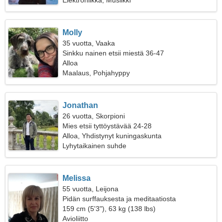
Elektroniikka, Musiikki
Molly
35 vuotta, Vaaka
Sinkku nainen etsii miestä 36-47
Alloa
Maalaus, Pohjahyppy
Jonathan
26 vuotta, Skorpioni
Mies etsii tyttöystävää 24-28
Alloa, Yhdistynyt kuningaskunta
Lyhytaikainen suhde
Melissa
55 vuotta, Leijona
Pidän surffauksesta ja meditaatiosta
159 cm (5'3"), 63 kg (138 lbs)
Avioliitto