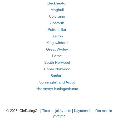
Cleckheaton
Maghull
Coleraine
Gosforth
Potters Bar
Buxton
Kingswinford
Great Wyrley
Larne
South Norwood
Upper Norwood
Basford
Sunninghill and Ascot
Yhdistynyt kuningaskunta
© 2026, GbrDatingGo |
Tietosuojakäytäntö
|
Käyttöehdot
|
Ota meihin
yhteyttä