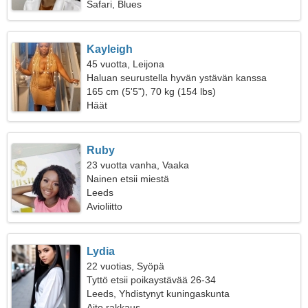
Safari, Blues
Kayleigh
45 vuotta, Leijona
Haluan seurustella hyvän ystävän kanssa
165 cm (5'5"), 70 kg (154 lbs)
Häät
Ruby
23 vuotta vanha, Vaaka
Nainen etsii miestä
Leeds
Avioliitto
Lydia
22 vuotias, Syöpä
Tyttö etsii poikaystävää 26-34
Leeds, Yhdistynyt kuningaskunta
Aito rakkaus