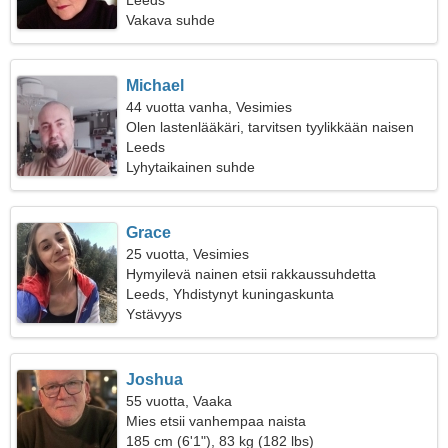
Leeds
Vakava suhde
Michael
44 vuotta vanha, Vesimies
Olen lastenlääkäri, tarvitsen tyylikkään naisen
Leeds
Lyhytaikainen suhde
Grace
25 vuotta, Vesimies
Hymyilevä nainen etsii rakkaussuhdetta
Leeds, Yhdistynyt kuningaskunta
Ystävyys
Joshua
55 vuotta, Vaaka
Mies etsii vanhempaa naista
185 cm (6'1"), 83 kg (182 lbs)