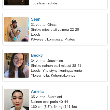
Todellinen suhde
Sean
31 vuotta, Oinas
Sinkku mies etsii vaimoa 22-29
Leeds
Kävelee ulkoilmassa, Pilates
Becky
34 vuotta, Jousimies
Sinkku nainen etsii miestä 38-41
Leeds, Yhdistynyt kuningaskunta
Yleisurheilu, Kehonrakennus
Amelia
35 vuotta, Skorpioni
Nainen etsii paria 40-44
160 cm (5'3"), 64 kg (141 lbs)