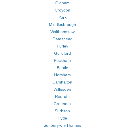
Oldham
Croydon
York
Middlesbrough
Walthamstow
Gateshead
Purley
Guildford
Peckham
Bootle
Horsham
Carshalton
Willesden
Redruth
Greenock
Surbiton
Hyde
Sunbury-on-Thames