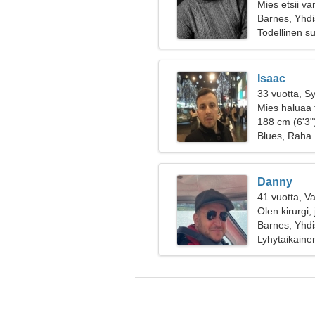
Mies etsii v
Barnes, Yhdi
Todellinen s
Isaac
33 vuotta, S
Mies haluaa 
188 cm (6'3")
Blues, Raha
Danny
41 vuotta, V
Olen kirurgi,
Barnes, Yhdi
Lyhytaikaine