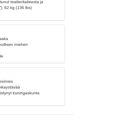
unut teatteritaiteesta ja
), 62 kg (136 lbs)
Vaaka
kollisen miehen
de
esimies
poikaystävää
istynyt kuningaskunta