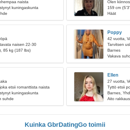
anhempaa naista
Olen kiinnost
stynyt kuningaskunta
historiasta
159 cm (5'3"
uhde
Häät
Poppy
yöpä
42 vuotta, 
tavata naisen 22-30
Tarvitsen us
, 85 kg (187 lbs)
Barnes
Vakava suh
Ellen
aaka
27 vuotta, V
 joka etsii romanttista naista
Tyttö etsii 
stynyt kuningaskunta
Barnes, Yhd
n suhde
Aito rakkaus
Kuinka GbrDatingGo toimii