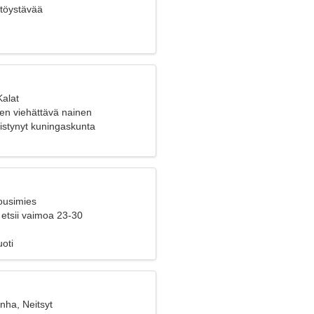
yttöystävää
Kalat
len viehättävä nainen
istynyt kuningaskunta
ousimies
 etsii vaimoa 23-30
uoti
nha, Neitsyt