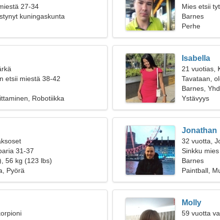
 miestä 27-34
Mies etsii t
stynyt kuningaskunta
Barnes
Perhe
Isabella
ärkä
21 vuotias, 
n etsii miestä 38-42
Tavataan, o
Barnes, Yhd
oittaminen, Robotiikka
Ystävyys
Jonathan
aksoset
32 vuotta, J
paria 31-37
Sinkku mies
, 56 kg (123 lbs)
Barnes
a, Pyörä
Paintball, M
Molly
orpioni
59 vuotta va