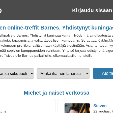
Kirjaudu sisään
en online-treffit Barnes, Yhdistynyt kuning
effipalvelu Barnes, Yhdistynyt kuningaskunta. Hyödynnä ainutlaatuista 
kaatiota, tapaamisia ja valita täydellisen kumppanin. Se auttaa löytämä
kelemaan profiileja, valitsemaan käyttäjiä viestintään. Asiantuntevan 
ää sopivien kumppaneiden valintaan. Yhteisö tarjoaa edistyneitä algorit
ffisivustolle Barnes paikallisille, ulkomaalaisille, turisteille.
Miehet ja naiset verkossa
Steven
uris
22 vuotias,