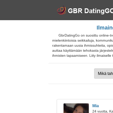
Ilmain
GbrDatingGo on suosittu online-tr
mielenkiintoisia seikkailuja, kommuni
rakentamaan uusia ihmissuhteita, opis
auttaa käyttämään tehokasta järjestelm
ihmisten tapaamiseen. Liity ilmaiselle tre
Mia
24 vuotta, Ka