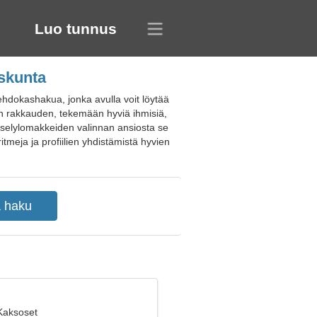
Luo tunnus
askunta
ehdokashakua, jonka avulla voit löytää
än rakkauden, tekemään hyviä ihmisiä,
kyselylomakkeiden valinnan ansiosta se
meja ja profiilien yhdistämistä hyvien
 Kaksoset