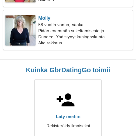
Molly
58 vuotta vanha, Vaaka
Pidän enemmän sukeltamisesta ja
lumilautailusta
Dundee, Yhdistynyt kuningaskunta
Aito rakkaus
Kuinka GbrDatingGo toimii
Liity meihin
Rekisteröidy ilmaiseksi