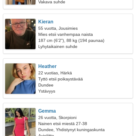
Vakava suhde
Kieran
55 vuotta, Jousimies
Mies etsii vanhempaa naista
187 cm (6'2"), 88 kg (194 paunaa)
Lyhytaikainen suhde
Heather
22 vuotias, Härkä
Tyttö etsii poikaystävää
Dundee
Ystävyys
Gemma
26 vuotta, Skorpioni
Nainen etsii miestä 27-38
Dundee, Yhdistynyt kuningaskunta
Avioliitto