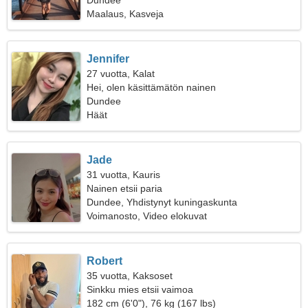
Dundee
Maalaus, Kasveja
Jennifer
27 vuotta, Kalat
Hei, olen käsittämätön nainen
Dundee
Häät
Jade
31 vuotta, Kauris
Nainen etsii paria
Dundee, Yhdistynyt kuningaskunta
Voimanosto, Video elokuvat
Robert
35 vuotta, Kaksoset
Sinkku mies etsii vaimoa
182 cm (6'0"), 76 kg (167 lbs)