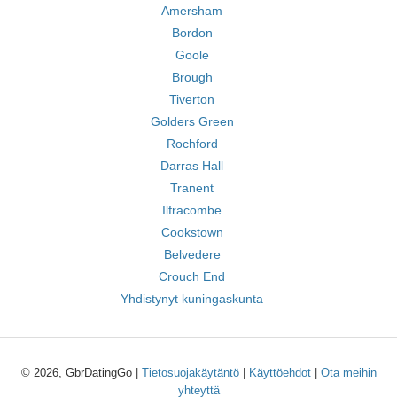
Amersham
Bordon
Goole
Brough
Tiverton
Golders Green
Rochford
Darras Hall
Tranent
Ilfracombe
Cookstown
Belvedere
Crouch End
Yhdistynyt kuningaskunta
© 2026, GbrDatingGo |
Tietosuojakäytäntö
|
Käyttöehdot
|
Ota meihin
yhteyttä