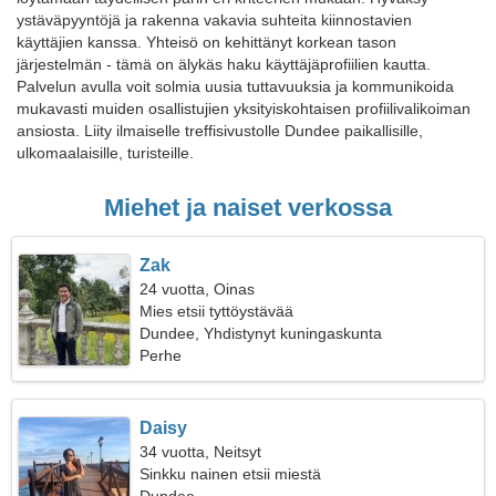
ystäväpyyntöjä ja rakenna vakavia suhteita kiinnostavien
käyttäjien kanssa. Yhteisö on kehittänyt korkean tason
järjestelmän - tämä on älykäs haku käyttäjäprofiilien kautta.
Palvelun avulla voit solmia uusia tuttavuuksia ja kommunikoida
mukavasti muiden osallistujien yksityiskohtaisen profiilivalikoiman
ansiosta. Liity ilmaiselle treffisivustolle Dundee paikallisille,
ulkomaalaisille, turisteille.
Miehet ja naiset verkossa
Zak
24 vuotta, Oinas
Mies etsii tyttöystävää
Dundee, Yhdistynyt kuningaskunta
Perhe
Daisy
34 vuotta, Neitsyt
Sinkku nainen etsii miestä