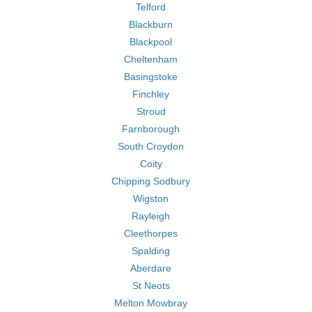
Telford
Blackburn
Blackpool
Cheltenham
Basingstoke
Finchley
Stroud
Farnborough
South Croydon
Coity
Chipping Sodbury
Wigston
Rayleigh
Cleethorpes
Spalding
Aberdare
St Neots
Melton Mowbray