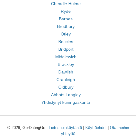
Cheadle Hulme
Ryde
Barnes
Bredbury
Otley
Beccles
Bridport
Middlewich
Brackley
Dawlish
Cranleigh
Oldbury
Abbots Langley
Yhdistynyt kuningaskunta
© 2026, GbrDatingGo |
Tietosuojakäytäntö
|
Käyttöehdot
|
Ota meihin
yhteyttä