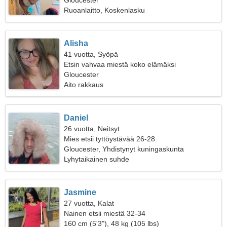
Gloucester
Ruoanlaitto, Koskenlasku
Alisha
41 vuotta, Syöpä
Etsin vahvaa miestä koko elämäksi
Gloucester
Aito rakkaus
Daniel
26 vuotta, Neitsyt
Mies etsii tyttöystävää 26-28
Gloucester, Yhdistynyt kuningaskunta
Lyhytaikainen suhde
Jasmine
27 vuotta, Kalat
Nainen etsii miestä 32-34
160 cm (5'3"), 48 kg (105 lbs)