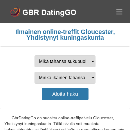
Ilmainen online-treffit Gloucester,
Yhdistynyt kuningaskunta
GbrDatingGo on suosittu online-treffipalvelu Gloucester,
Yhdistynyt kuningaskunta. Tällä sivulla voit muokata
hakuvaihtoehtojasi löytääksesi ystävän ja romanttisen kumppanin.