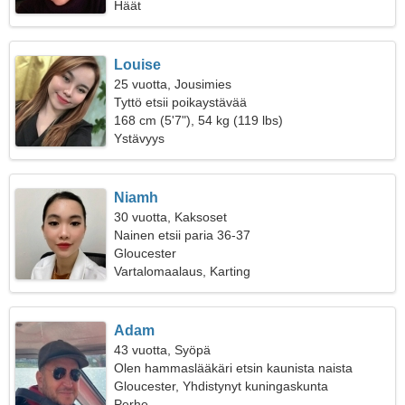
Häät
Louise
25 vuotta, Jousimies
Tyttö etsii poikaystävää
168 cm (5'7"), 54 kg (119 lbs)
Ystävyys
Niamh
30 vuotta, Kaksoset
Nainen etsii paria 36-37
Gloucester
Vartalomaalaus, Karting
Adam
43 vuotta, Syöpä
Olen hammaslääkäri etsin kaunista naista
Gloucester, Yhdistynyt kuningaskunta
Perhe