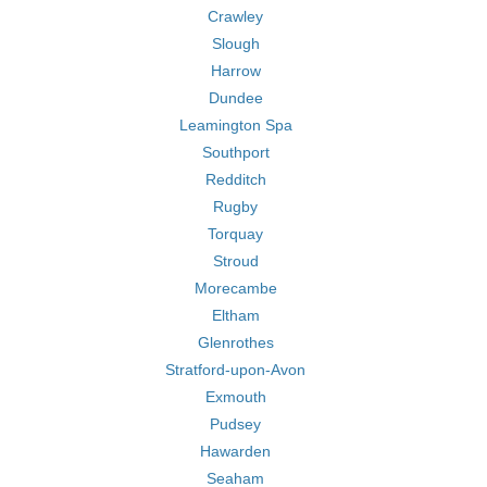
Crawley
Slough
Harrow
Dundee
Leamington Spa
Southport
Redditch
Rugby
Torquay
Stroud
Morecambe
Eltham
Glenrothes
Stratford-upon-Avon
Exmouth
Pudsey
Hawarden
Seaham