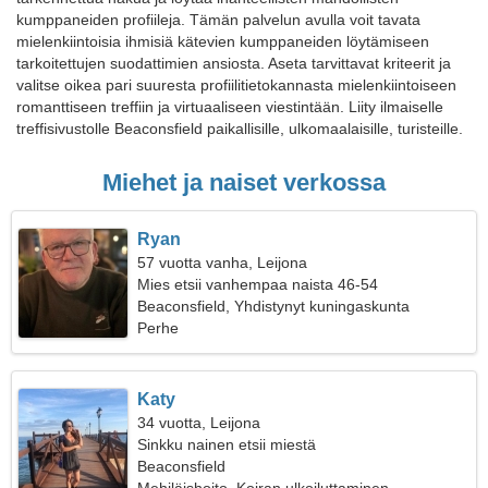
kumppaneiden profiileja. Tämän palvelun avulla voit tavata
mielenkiintoisia ihmisiä kätevien kumppaneiden löytämiseen
tarkoitettujen suodattimien ansiosta. Aseta tarvittavat kriteerit ja
valitse oikea pari suuresta profiilitietokannasta mielenkiintoiseen
romanttiseen treffiin ja virtuaaliseen viestintään. Liity ilmaiselle
treffisivustolle Beaconsfield paikallisille, ulkomaalaisille, turisteille.
Miehet ja naiset verkossa
Ryan
57 vuotta vanha, Leijona
Mies etsii vanhempaa naista 46-54
Beaconsfield, Yhdistynyt kuningaskunta
Perhe
Katy
34 vuotta, Leijona
Sinkku nainen etsii miestä
Beaconsfield