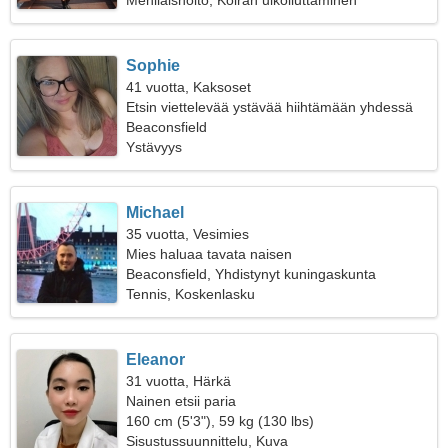
Mehiläishoito, Koiran ulkoiluttaminen
Sophie
41 vuotta, Kaksoset
Etsin viettelevää ystävää hiihtämään yhdessä
Beaconsfield
Ystävyys
Michael
35 vuotta, Vesimies
Mies haluaa tavata naisen
Beaconsfield, Yhdistynyt kuningaskunta
Tennis, Koskenlasku
Eleanor
31 vuotta, Härkä
Nainen etsii paria
160 cm (5'3"), 59 kg (130 lbs)
Sisustussuunnittelu, Kuva