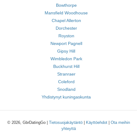
Bowthorpe
Mansfield Woodhouse
Chapel Allerton
Dorchester
Royston
Newport Pagnell
Gipsy Hill
Wimbledon Park
Buckhurst Hill
Stranraer
Coleford
Snodland
Yhdistynyt kuningaskunta
© 2026, GbrDatingGo |
Tietosuojakäytäntö
|
Käyttöehdot
|
Ota meihin
yhteyttä