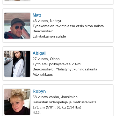
Matt
43 vuotta, Neitsyt
Työskentelen ravintolassa etsin siroa naista
Beaconsfield
Lyhytaikainen suhde
Abigail
27 vuotta, Oinas
Tyttö etsii poikaystävää 29-39
Beaconsfield, Yhdistynyt kuningaskunta
Aito rakkaus
Robyn
58 vuotta vanha, Jousimies
Rakastan videopelejä ja matkustamista
171 cm (5'8"), 61 kg (134 lbs)
Häät