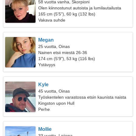
58 vuotta vanha, Skorpioni
Olen kiinnostunut autoista ja lumilautailusta
165 cm (5'5"), 60 kg (132 lbs)
Vakava suhde
Megan
25 vuotta, Oinas
Nainen etsii miestä 26-36
174 cm (5'9"), 53 kg (116 lbs)
Ystävyys
Kyle
45 vuotta, Oinas
Työskentelen varastossa etsin kaunista naista
Kingston upon Hull
Perhe
Mollie
33 vuotta, Leijona