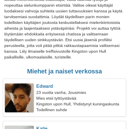
nopeuttaa sielunkumppanin etsintää. Valitse oikeat käyttäjät
luodaksesi vahvoja suhteita uusien tuttavuuksien kanssa ja käytä
tarvitsemiasi suodattimia. Löydät täydellisen parin monien
todellisten käyttäjien joukosta keskustellaksesi mielenkiintoisista
aiheista ja laajentaaksesi ystäväpiiriäsi. Projekti voi auttaa tyttöä
löytämään ehdokkaita erityisessä chatissa ja valitsemaan
täydellisen uuden sinkkuystävän. Etsi uusia jäseniä profiilisi
perusteella, jotta voit pitää pitkiä rakkaustapaamisia valitsemasi
kanssa. Liity ilmaiselle treffisivustolle Kingston upon Hull
paikallisille, ulkomaalaisille, turisteille.
Miehet ja naiset verkossa
Edward
23 vuotta vanha, Jousimies
Mies etsii tyttöystävää
Kingston upon Hull, Yhdistynyt kuningaskunta
Todellinen suhde
Katie