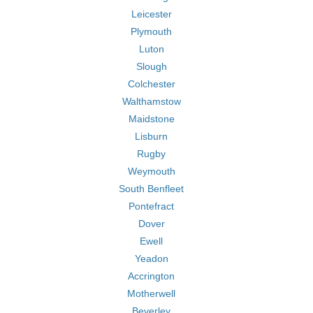
Leicester
Plymouth
Luton
Slough
Colchester
Walthamstow
Maidstone
Lisburn
Rugby
Weymouth
South Benfleet
Pontefract
Dover
Ewell
Yeadon
Accrington
Motherwell
Beverley