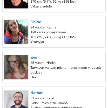
170 cm (5'7"), 62 kg (136 lbs)
Vakava suhde
Chloe
24 vuotta, Kauris
Tyttö etsii poikaystävää
161 cm (5'4"), 55 kg (121 lbs)
Ystävyys
Eve
45 vuotta, Härkä
Tarvitsen vahvan miehen tanssimaan yhdessä
Buckley
Häät
Nathan
31 vuotta, Kalat
Sinkku mies etsii vaimoa
Buckley, Yhdistynyt kuningaskunta