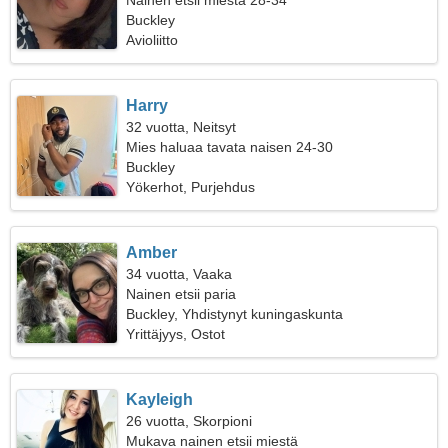
Nainen etsii miestä 28-34
Buckley
Avioliitto
Harry
32 vuotta, Neitsyt
Mies haluaa tavata naisen 24-30
Buckley
Yökerhot, Purjehdus
Amber
34 vuotta, Vaaka
Nainen etsii paria
Buckley, Yhdistynyt kuningaskunta
Yrittäjyys, Ostot
Kayleigh
26 vuotta, Skorpioni
Mukava nainen etsii miestä