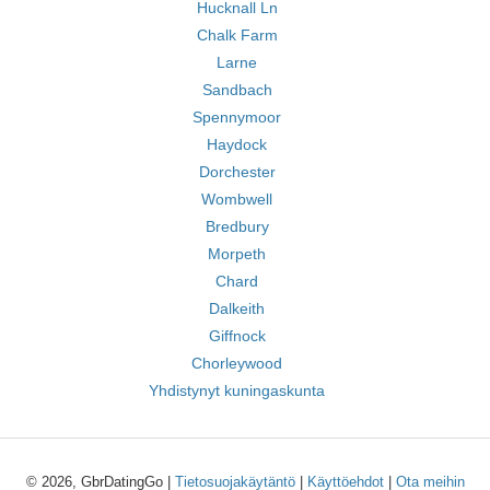
Hucknall Ln
Chalk Farm
Larne
Sandbach
Spennymoor
Haydock
Dorchester
Wombwell
Bredbury
Morpeth
Chard
Dalkeith
Giffnock
Chorleywood
Yhdistynyt kuningaskunta
© 2026, GbrDatingGo |
Tietosuojakäytäntö
|
Käyttöehdot
|
Ota meihin