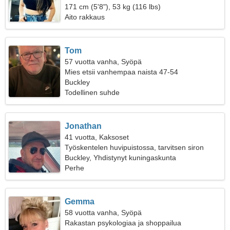
171 cm (5'8"), 53 kg (116 lbs)
Aito rakkaus
Tom
57 vuotta vanha, Syöpä
Mies etsii vanhempaa naista 47-54
Buckley
Todellinen suhde
Jonathan
41 vuotta, Kaksoset
Työskentelen huvipuistossa, tarvitsen siron
naisen
Buckley, Yhdistynyt kuningaskunta
Perhe
Gemma
58 vuotta vanha, Syöpä
Rakastan psykologiaa ja shoppailua