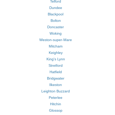
Telford
Dundee
Blackpool
Bolton
Doncaster
Woking
Weston-super-Mare
Mitcham
Keighley
King's Lynn
Stretford
Hatfield
Bridgwater
Ilkeston
Leighton Buzzard
Peterlee
Hitchin
Glossop