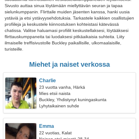
Sivusto auttaa sinua löytämään miellyttävän seuran ja tapaa
sielunkumppanin. Flirttaile muiden jäsenten kanssa, hanki uusia
ystäviä ja etsi ystävyysehdotuksia. Tarkastele kaikkien osallistujien
profiileja ja keskustele kiinnostuksen kohteistasi kätevässä
chatissa. Valitse haluamasi profiilit keskustellaksesi, löytääksesi
flirttauskumppaneita tai luodaksesi pitkäaikaisia suhteita. Liity
ilmaiselle treffisivustolle Buckley paikallisille, ulkomaalaisille,
turisteille.
Miehet ja naiset verkossa
Charlie
23 vuotta vanha, Härkä
Mies etsii naista
Buckley, Yhdistynyt kuningaskunta
Lyhytaikainen suhde
Emma
22 vuotias, Kalat