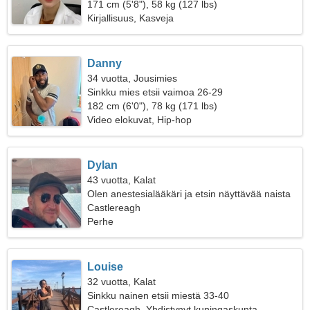
171 cm (5'8"), 58 kg (127 lbs)
Kirjallisuus, Kasveja
Danny
34 vuotta, Jousimies
Sinkku mies etsii vaimoa 26-29
182 cm (6'0"), 78 kg (171 lbs)
Video elokuvat, Hip-hop
Dylan
43 vuotta, Kalat
Olen anestesialääkäri ja etsin näyttävää naista
Castlereagh
Perhe
Louise
32 vuotta, Kalat
Sinkku nainen etsii miestä 33-40
Castlereagh, Yhdistynyt kuningaskunta