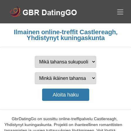
Ilmainen online-treffit Castlereagh,
Yhdistynyt kuningaskunta
GbrDatingGo on suosittu online-treffipalvelu Castlereagh,
Yhdistynyt kuningaskunta. Projekti on ihanteellinen romanttisten
tapaamisten ja uusien tuttavuuksien löytämiseen. Voit löytää