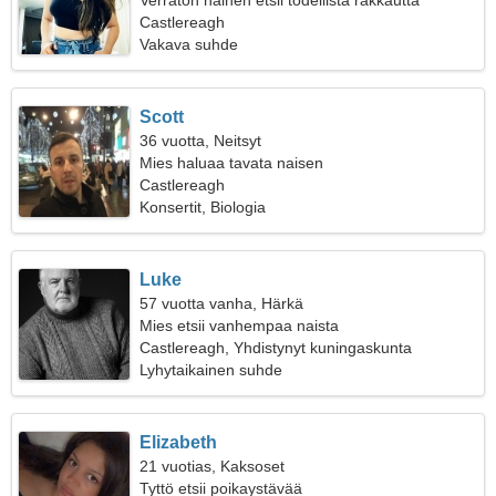
Verraton nainen etsii todellista rakkautta
Castlereagh
Vakava suhde
Scott
36 vuotta, Neitsyt
Mies haluaa tavata naisen
Castlereagh
Konsertit, Biologia
Luke
57 vuotta vanha, Härkä
Mies etsii vanhempaa naista
Castlereagh, Yhdistynyt kuningaskunta
Lyhytaikainen suhde
Elizabeth
21 vuotias, Kaksoset
Tyttö etsii poikaystävää