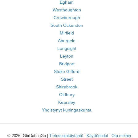
Egham
Westhoughton
Crowborough
South Ockendon
Mirfield
Abergele
Longsight
Leyton
Bridport
Stoke Gifford
Street
Shirebrook
Oldbury
Kearsley
Yhdistynyt kuningaskunta
© 2026, GbrDatingGo |
Tietosuojakäytäntö
|
Käyttöehdot
|
Ota meihin