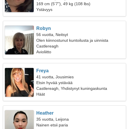
169 cm (5'7"), 49 kg (108 lbs)
Ystävyys
Robyn
56 vuotta, Neitsyt
Olen kiinnostunut kuntoilusta ja uinnista
Castlereagh
Avioliitto
Freya
41 vuotta, Jousimies
Etsin hyvää ystävää
Castlereagh, Yhdistynyt kuningaskunta
Häät
Heather
35 vuotta, Leijona
Nainen etsii paria