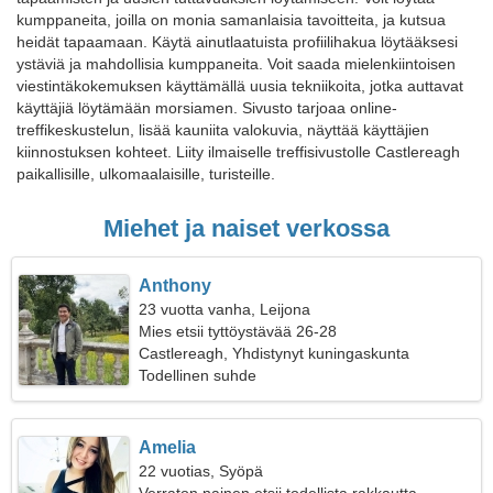
kumppaneita, joilla on monia samanlaisia tavoitteita, ja kutsua
heidät tapaamaan. Käytä ainutlaatuista profiilihakua löytääksesi
ystäviä ja mahdollisia kumppaneita. Voit saada mielenkiintoisen
viestintäkokemuksen käyttämällä uusia tekniikoita, jotka auttavat
käyttäjiä löytämään morsiamen. Sivusto tarjoaa online-
treffikeskustelun, lisää kauniita valokuvia, näyttää käyttäjien
kiinnostuksen kohteet. Liity ilmaiselle treffisivustolle Castlereagh
paikallisille, ulkomaalaisille, turisteille.
Miehet ja naiset verkossa
Anthony
23 vuotta vanha, Leijona
Mies etsii tyttöystävää 26-28
Castlereagh, Yhdistynyt kuningaskunta
Todellinen suhde
Amelia
22 vuotias, Syöpä