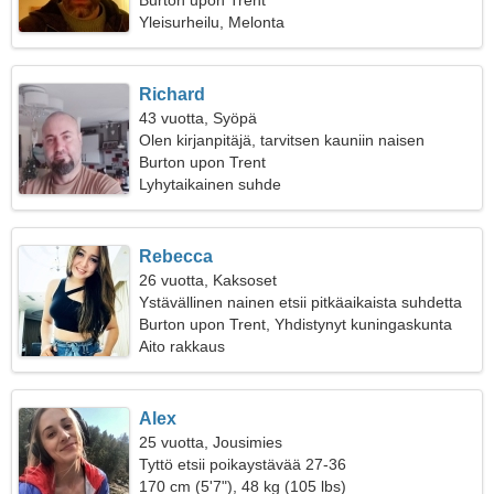
Burton upon Trent
Yleisurheilu, Melonta
Richard
43 vuotta, Syöpä
Olen kirjanpitäjä, tarvitsen kauniin naisen
Burton upon Trent
Lyhytaikainen suhde
Rebecca
26 vuotta, Kaksoset
Ystävällinen nainen etsii pitkäaikaista suhdetta
Burton upon Trent, Yhdistynyt kuningaskunta
Aito rakkaus
Alex
25 vuotta, Jousimies
Tyttö etsii poikaystävää 27-36
170 cm (5'7"), 48 kg (105 lbs)