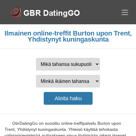
Ilmainen online-treffit Burton upon Trent,
Yhdistynyt kuningaskunta
GbrDatingGo on suosittu online-treffipalvelu Burton upon
Trent, Yhdistynyt kuningaskunta. Yhteisö käyttää tehokasta
valintajärjestelmää auttaakseen sinua löytämään oikeat jäsenet