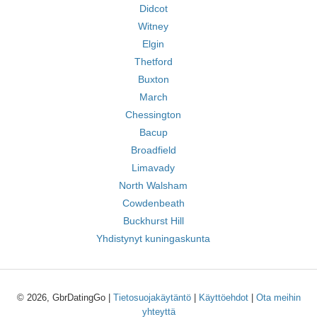
Didcot
Witney
Elgin
Thetford
Buxton
March
Chessington
Bacup
Broadfield
Limavady
North Walsham
Cowdenbeath
Buckhurst Hill
Yhdistynyt kuningaskunta
© 2026, GbrDatingGo |
Tietosuojakäytäntö
|
Käyttöehdot
|
Ota meihin
yhteyttä