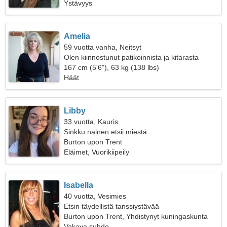
Ystävyys
Amelia
59 vuotta vanha, Neitsyt
Olen kiinnostunut patikoinnista ja kitarasta
167 cm (5'6"), 63 kg (138 lbs)
Häät
Libby
33 vuotta, Kauris
Sinkku nainen etsii miestä
Burton upon Trent
Eläimet, Vuorikiipeily
Isabella
40 vuotta, Vesimies
Etsin täydellistä tanssiystävää
Burton upon Trent, Yhdistynyt kuningaskunta
Vakava suhde