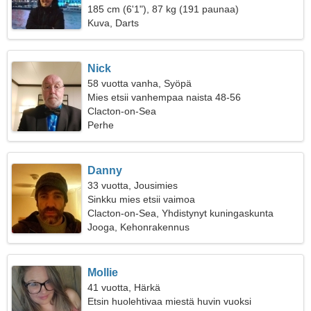
185 cm (6'1"), 87 kg (191 paunaa)
Kuva, Darts
Nick
58 vuotta vanha, Syöpä
Mies etsii vanhempaa naista 48-56
Clacton-on-Sea
Perhe
Danny
33 vuotta, Jousimies
Sinkku mies etsii vaimoa
Clacton-on-Sea, Yhdistynyt kuningaskunta
Jooga, Kehonrakennus
Mollie
41 vuotta, Härkä
Etsin huolehtivaa miestä huvin vuoksi