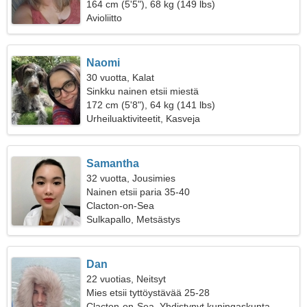
164 cm (5'5"), 68 kg (149 lbs)
Avioliitto
Naomi
30 vuotta, Kalat
Sinkku nainen etsii miestä
172 cm (5'8"), 64 kg (141 lbs)
Urheiluaktiviteetit, Kasveja
Samantha
32 vuotta, Jousimies
Nainen etsii paria 35-40
Clacton-on-Sea
Sulkapallo, Metsästys
Dan
22 vuotias, Neitsyt
Mies etsii tyttöystävää 25-28
Clacton-on-Sea, Yhdistynyt kuningaskunta