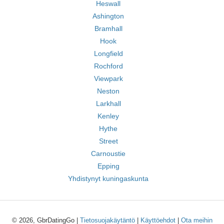
Heswall
Ashington
Bramhall
Hook
Longfield
Rochford
Viewpark
Neston
Larkhall
Kenley
Hythe
Street
Carnoustie
Epping
Yhdistynyt kuningaskunta
© 2026, GbrDatingGo |
Tietosuojakäytäntö
|
Käyttöehdot
|
Ota meihin