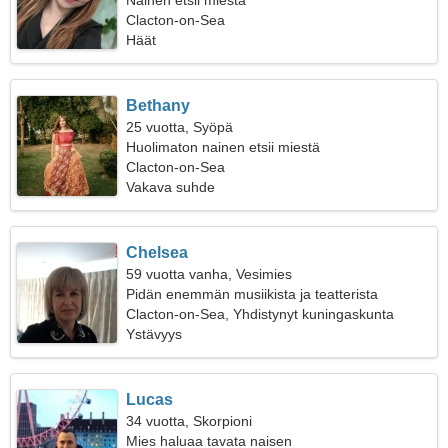
Nainen etsii miestä
Clacton-on-Sea
Häät
Bethany
25 vuotta, Syöpä
Huolimaton nainen etsii miestä
Clacton-on-Sea
Vakava suhde
Chelsea
59 vuotta vanha, Vesimies
Pidän enemmän musiikista ja teatterista
Clacton-on-Sea, Yhdistynyt kuningaskunta
Ystävyys
Lucas
34 vuotta, Skorpioni
Mies haluaa tavata naisen