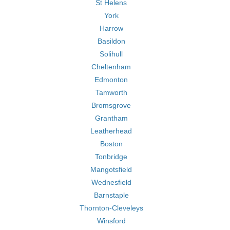
St Helens
York
Harrow
Basildon
Solihull
Cheltenham
Edmonton
Tamworth
Bromsgrove
Grantham
Leatherhead
Boston
Tonbridge
Mangotsfield
Wednesfield
Barnstaple
Thornton-Cleveleys
Winsford