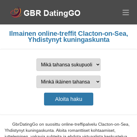
Ilmainen online-treffit Clacton-on-Sea,
Yhdistynyt kuningaskunta
GbrDatingGo on suosittu online-treffipalvelu Clacton-on-Sea,
Yhdistynyt kuningaskunta. Aloita romanttiset kohtaamiset,
jutteleminen, vakavia suhteita ja ehdota virtuaalista keskustelua