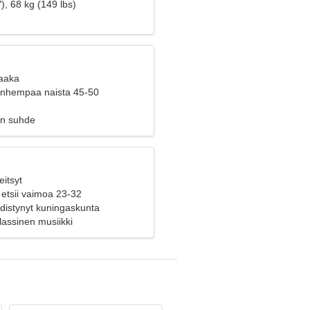
ä
), 68 kg (149 lbs)
Vaaka
vanhempaa naista 45-50
en suhde
eitsyt
 etsii vaimoa 23-32
distynyt kuningaskunta
assinen musiikki