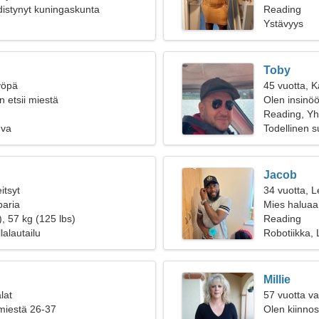
istynyt kuningaskunta
Reading
Ystävyys
Toby
yöpä
45 vuotta, K
 etsii miestä
Olen insinöör
Reading, Yh
uva
Todellinen 
Jacob
itsyt
34 vuotta, L
paria
Mies haluaa
, 57 kg (125 lbs)
Reading
lalautailu
Robotiikka, 
Millie
lat
57 vuotta v
 miestä 26-37
Olen kiinnos