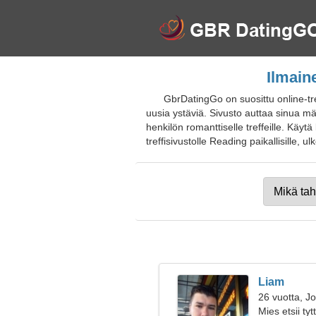
Ilmain
GbrDatingGo on suosittu online-tre
uusia ystäviä. Sivusto auttaa sinua mä
henkilön romanttiselle treffeille. Käyt
treffisivustolle Reading paikallisille, ulk
Liam
26 vuotta, J
Mies etsii ty