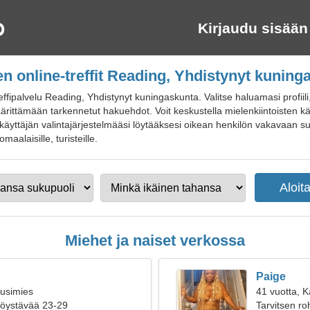
Kirjaudu sisään
en online-treffit Reading, Yhdistynyt kuning
ffipalvelu Reading, Yhdistynyt kuningaskunta. Valitse haluamasi profiili
ärittämään tarkennetut hakuehdot. Voit keskustella mielenkiintoisten käy
ä käyttäjän valintajärjestelmääsi löytääksesi oikean henkilön vakavaan suh
omaalaisille, turisteille.
Miehet ja naiset verkossa
Paige
ousimies
41 vuotta, 
ttöystävää 23-29
Tarvitsen r