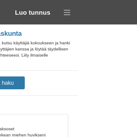
Luo tunnus
askunta
, kutsu käyttäjiä kokoukseen ja hanki
ttäjien kanssa ja löytää täydellisen
teeseesi. Liity ilmaiselle
Kaksoset
ohkean miehen huvikseni