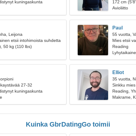
istynyt kuningaskunta
videopeleist
172 cm (5'8"
Avioliitto
Paul
nha, Leijona
55 vuotta, 
inen etsii intohimoista suhdetta
Mies etsii 
, 50 kg (110 lbs)
Reading
Lyhytaikain
Elliot
orpioni
35 vuotta, N
oikaystävää 27-32
Sinkku mies
istynyt kuningaskunta
Reading, Yh
e
Makrame, Kl
Kuinka GbrDatingGo toimii