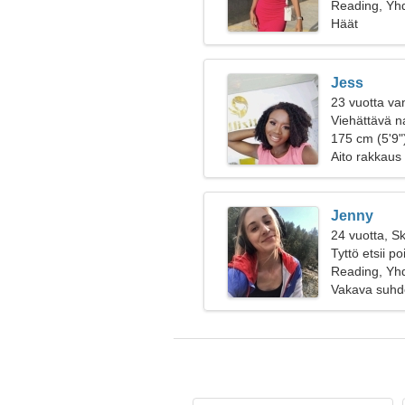
Reading, Yhd
Häät
Jess
23 vuotta va
Viehättävä na
175 cm (5'9")
Aito rakkaus
Jenny
24 vuotta, Sk
Tyttö etsii p
Reading, Yhd
Vakava suhd