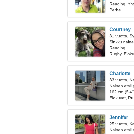
Reading, Yhd
Perhe
Courtney
31 vuotta, S
Sinkku nainen
Reading
Rugby, Elok
Charlotte
33 vuotta, Ne
Nainen etsii 
162 cm (5'4")
Elokuvat, Rul
Jennifer
25 vuotta, Ka
Nainen etsii