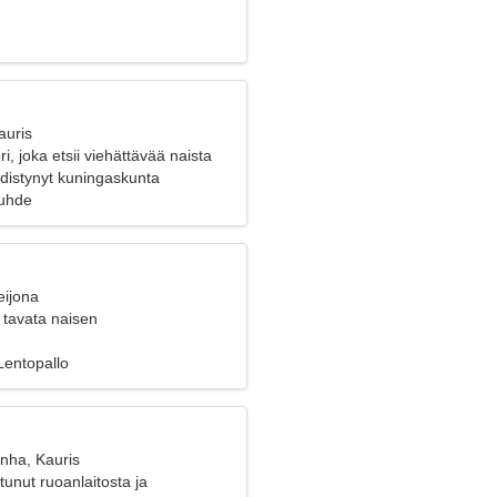
auris
i, joka etsii viehättävää naista
distynyt kuningaskunta
suhde
eijona
 tavata naisen
Lentopallo
anha, Kauris
tunut ruoanlaitosta ja