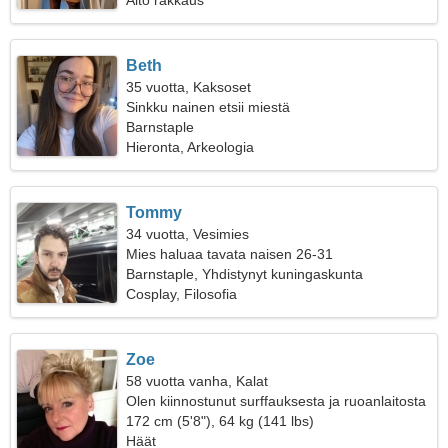
Aito rakkaus
Beth
35 vuotta, Kaksoset
Sinkku nainen etsii miestä
Barnstaple
Hieronta, Arkeologia
Tommy
34 vuotta, Vesimies
Mies haluaa tavata naisen 26-31
Barnstaple, Yhdistynyt kuningaskunta
Cosplay, Filosofia
Zoe
58 vuotta vanha, Kalat
Olen kiinnostunut surffauksesta ja ruoanlaitosta
172 cm (5'8"), 64 kg (141 lbs)
Häät