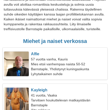
avulla voit aloittaa romanttisia keskusteluja ja solmia uusia
tuttavuuksia kätevässä yleisessä chatissa. Rakenna täydellinen
suhde oikeiden käyttäjien kanssa laajan profiilitietokannan avulla.
Kaiken ikäiset naimattomat miehet ja naiset voivat valita sopivia
kumppaneita ja rakentaa rakkaussuhteita. Liity ilmaiselle
treffisivustolle Barnstaple paikallisille, ulkomaalaisille, turisteille.
Miehet ja naiset verkossa
Alfie
57 vuotta vanha, Kauris
Mies etsii vanhempaa naista 50-52
Barnstaple, Yhdistynyt kuningaskunta
Lyhytaikainen suhde
Kayleigh
41 vuotta, Vaaka
Tarvitsen houkuttelevan matkaystävän
Barnstaple