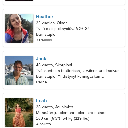
Heather
22 vuotias, Oinas
Tyttö etsii poikaystävää 26-34
Barnstaple
Ystävyys
Jack
45 vuotta, Skorpioni
Työskentelen teatterissa, tarvitsen unelmoivan
naisen
Barnstaple, Yhdistynyt kuningaskunta
Perhe
Leah
25 vuotta, Jousimies
Mennään juttelemaan, olen siro nainen
160 cm (5'3"), 54 kg (119 lbs)
Avioliitto