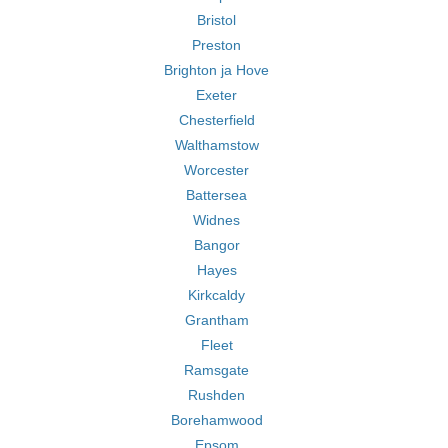
Bristol
Preston
Brighton ja Hove
Exeter
Chesterfield
Walthamstow
Worcester
Battersea
Widnes
Bangor
Hayes
Kirkcaldy
Grantham
Fleet
Ramsgate
Rushden
Borehamwood
Epsom