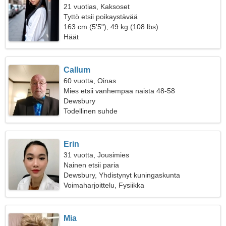
21 vuotias, Kaksoset
Tyttö etsii poikaystävää
163 cm (5'5"), 49 kg (108 lbs)
Häät
Callum
60 vuotta, Oinas
Mies etsii vanhempaa naista 48-58
Dewsbury
Todellinen suhde
Erin
31 vuotta, Jousimies
Nainen etsii paria
Dewsbury, Yhdistynyt kuningaskunta
Voimaharjoittelu, Fysiikka
Mia