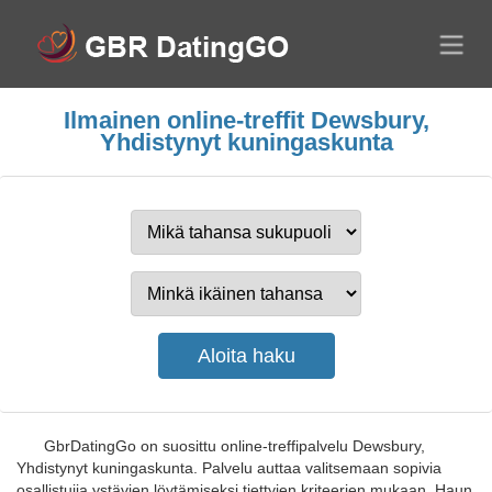
Ilmainen online-treffit Dewsbury,
Yhdistynyt kuningaskunta
GbrDatingGo on suosittu online-treffipalvelu Dewsbury,
Yhdistynyt kuningaskunta. Palvelu auttaa valitsemaan sopivia
osallistujia ystävien löytämiseksi tiettyjen kriteerien mukaan. Haun