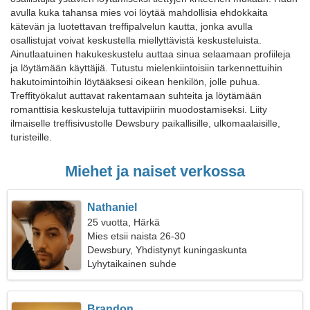
avulla kuka tahansa mies voi löytää mahdollisia ehdokkaita
kätevän ja luotettavan treffipalvelun kautta, jonka avulla
osallistujat voivat keskustella miellyttävistä keskusteluista.
Ainutlaatuinen hakukeskustelu auttaa sinua selaamaan profiileja
ja löytämään käyttäjiä. Tutustu mielenkiintoisiin tarkennettuihin
hakutoimintoihin löytääksesi oikean henkilön, jolle puhua.
Treffityökalut auttavat rakentamaan suhteita ja löytämään
romanttisia keskusteluja tuttavipiirin muodostamiseksi. Liity
ilmaiselle treffisivustolle Dewsbury paikallisille, ulkomaalaisille,
turisteille.
Miehet ja naiset verkossa
Nathaniel
25 vuotta, Härkä
Mies etsii naista 26-30
Dewsbury, Yhdistynyt kuningaskunta
Lyhytaikainen suhde
Brandon