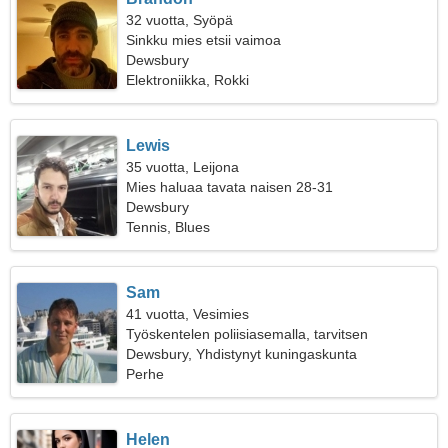
32 vuotta, Syöpä
Sinkku mies etsii vaimoa
Dewsbury
Elektroniikka, Rokki
Lewis
35 vuotta, Leijona
Mies haluaa tavata naisen 28-31
Dewsbury
Tennis, Blues
Sam
41 vuotta, Vesimies
Työskentelen poliisiasemalla, tarvitsen
viehättävän naisen
Dewsbury, Yhdistynyt kuningaskunta
Perhe
Helen