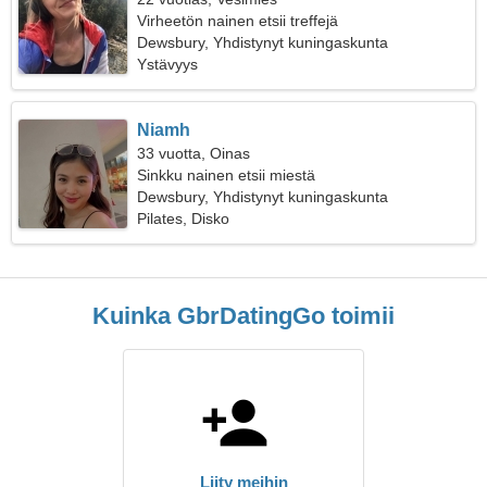
Virheetön nainen etsii treffejä
Dewsbury, Yhdistynyt kuningaskunta
Ystävyys
Niamh
33 vuotta, Oinas
Sinkku nainen etsii miestä
Dewsbury, Yhdistynyt kuningaskunta
Pilates, Disko
Kuinka GbrDatingGo toimii
Liity meihin