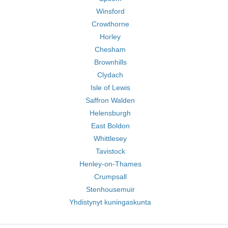
Winsford
Crowthorne
Horley
Chesham
Brownhills
Clydach
Isle of Lewis
Saffron Walden
Helensburgh
East Boldon
Whittlesey
Tavistock
Henley-on-Thames
Crumpsall
Stenhousemuir
Yhdistynyt kuningaskunta