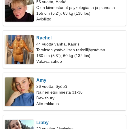
56 vuotta, Härkä
Olen kiinnostunut psykologiasta ja pianosta
155 cm (5'2"), 63 kg (138 lbs)
Avioliitto
Rachel
44 vuotta vanha, Kauris
Tarvitsen ystävällisen retkeilijäystävän
160 cm (5'3"), 60 kg (132 lbs)
Vakava suhde
Amy
26 vuotta, Syöpä
Nainen etsii miestä 31-38
Dewsbury
Aito rakkaus
Libby
22 vuotias, Vesimies