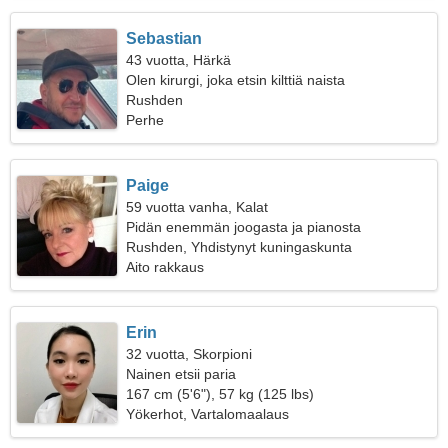
Sebastian
43 vuotta, Härkä
Olen kirurgi, joka etsin kilttiä naista
Rushden
Perhe
Paige
59 vuotta vanha, Kalat
Pidän enemmän joogasta ja pianosta
Rushden, Yhdistynyt kuningaskunta
Aito rakkaus
Erin
32 vuotta, Skorpioni
Nainen etsii paria
167 cm (5'6"), 57 kg (125 lbs)
Yökerhot, Vartalomaalaus