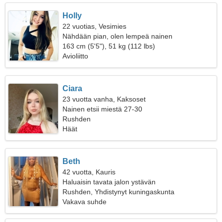
Holly
22 vuotias, Vesimies
Nähdään pian, olen lempeä nainen
163 cm (5'5"), 51 kg (112 lbs)
Avioliitto
Ciara
23 vuotta vanha, Kaksoset
Nainen etsii miestä 27-30
Rushden
Häät
Beth
42 vuotta, Kauris
Haluaisin tavata jalon ystävän
Rushden, Yhdistynyt kuningaskunta
Vakava suhde