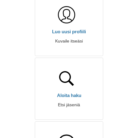
Luo uusi profiili
Kuvaile itseäsi
Aloita haku
Etsi jäseniä