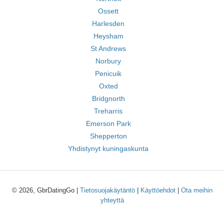
Ossett
Harlesden
Heysham
St Andrews
Norbury
Penicuik
Oxted
Bridgnorth
Treharris
Emerson Park
Shepperton
Yhdistynyt kuningaskunta
© 2026, GbrDatingGo |
Tietosuojakäytäntö
|
Käyttöehdot
|
Ota meihin
yhteyttä