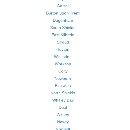
Walsall
Burton upon Trent
Dagenham
South Shields
East Kilbride
Stroud
Huyton
Willesden
Worksop
Coity
Newburn
Bloxwich
North Shields
Whitley Bay
Deal
Witney
Newry
Northolt