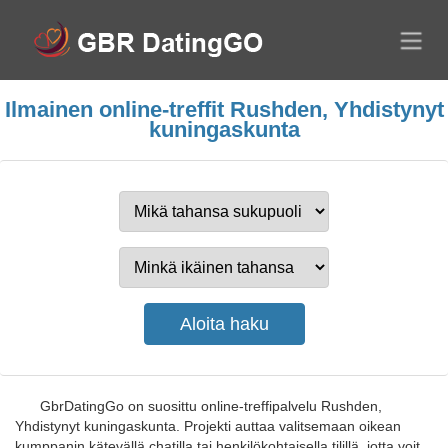
Ilmainen online-treffit Rushden, Yhdistynyt
kuningaskunta
GbrDatingGo on suosittu online-treffipalvelu Rushden,
Yhdistynyt kuningaskunta. Projekti auttaa valitsemaan oikean
kumppanin kätevällä chatilla tai henkilökohtaisella tilillä, jotta voit