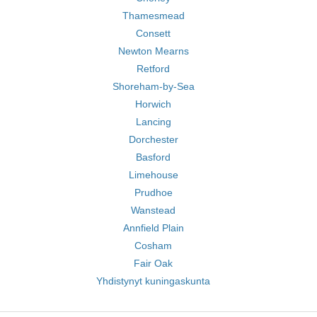
Thamesmead
Consett
Newton Mearns
Retford
Shoreham-by-Sea
Horwich
Lancing
Dorchester
Basford
Limehouse
Prudhoe
Wanstead
Annfield Plain
Cosham
Fair Oak
Yhdistynyt kuningaskunta