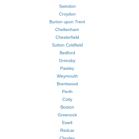
Swindon
Croydon
Burton upon Trent
Cheltenham
Chesterfield
Sutton Coldfield
Bedford
Grimsby
Paisley
Weymouth
Brentwood
Perth
Coity
Boston
Greenock
Ewell
Redcar
Chorley