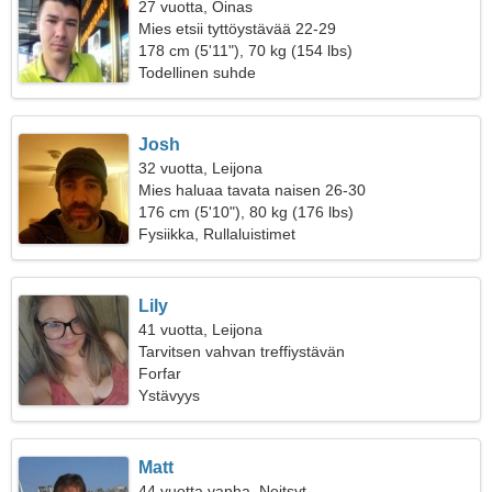
27 vuotta, Oinas
Mies etsii tyttöystävää 22-29
178 cm (5'11"), 70 kg (154 lbs)
Todellinen suhde
Josh
32 vuotta, Leijona
Mies haluaa tavata naisen 26-30
176 cm (5'10"), 80 kg (176 lbs)
Fysiikka, Rullaluistimet
Lily
41 vuotta, Leijona
Tarvitsen vahvan treffiystävän
Forfar
Ystävyys
Matt
44 vuotta vanha, Neitsyt