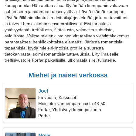
kumppaneita. Hän auttaa sinua löytämään kumppanin vakavaan
suhteeseen ja saamaan uusia ystäviä. Löydä elämänkumppani
käyttämällä ainutlaatuista deittailujärjestelmää, jolla on tavoitteet
ja toiveet henkilökohtaisessa profiilissasi. Etsi tarjouksia
ystävyydestä, treffailusta, flirttailusta, vakavista suhteista,
avioliitosta. Valitse mielenkiintoinen virtuaalinen viestintäkokemus
parantaaksesi henkilökohtaista elämääsi. Järjestä romanttisia
tapaamisia, löydä mielenkiintoisia profiileja suuresta
tietokannasta, solmi romanttisia tuttavuuksia. Liity ilmaiselle
treffisivustolle Forfar paikallisille, ulkomaalaisille, turisteille.
Miehet ja naiset verkossa
Joel
55 vuotta, Kaksoset
Mies etsii vanhempaa naista 48-50
Forfar, Yhdistynyt kuningaskunta
Perhe
Molly