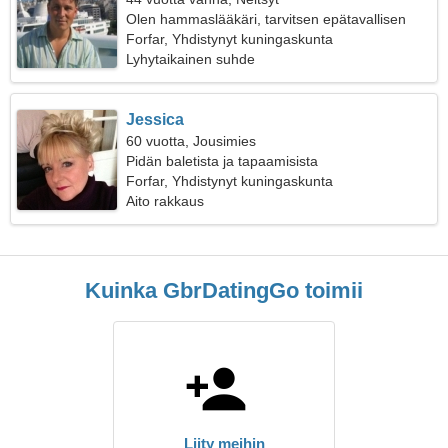
Olen hammaslääkäri, tarvitsen epätavallisen
naisen
Forfar, Yhdistynyt kuningaskunta
Lyhytaikainen suhde
Jessica
60 vuotta, Jousimies
Pidän baletista ja tapaamisista
Forfar, Yhdistynyt kuningaskunta
Aito rakkaus
Kuinka GbrDatingGo toimii
Liity meihin