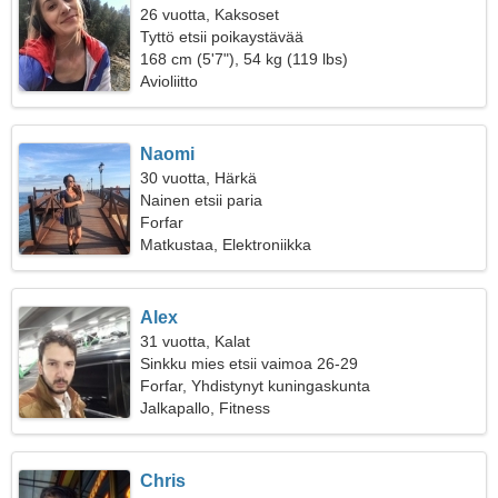
26 vuotta, Kaksoset
Tyttö etsii poikaystävää
168 cm (5'7"), 54 kg (119 lbs)
Avioliitto
Naomi
30 vuotta, Härkä
Nainen etsii paria
Forfar
Matkustaa, Elektroniikka
Alex
31 vuotta, Kalat
Sinkku mies etsii vaimoa 26-29
Forfar, Yhdistynyt kuningaskunta
Jalkapallo, Fitness
Chris