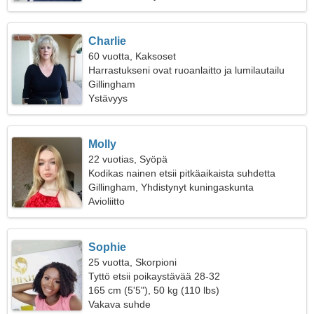
Charlie
60 vuotta, Kaksoset
Harrastukseni ovat ruoanlaitto ja lumilautailu
Gillingham
Ystävyys
Molly
22 vuotias, Syöpä
Kodikas nainen etsii pitkäaikaista suhdetta
Gillingham, Yhdistynyt kuningaskunta
Avioliitto
Sophie
25 vuotta, Skorpioni
Tyttö etsii poikaystävää 28-32
165 cm (5'5"), 50 kg (110 lbs)
Vakava suhde