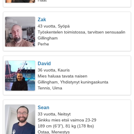
Häät
Zak
43 vuotta, Syöpä
Työskentelen toimistossa, tarvitsen sensuaalin
naisen
Gillingham
Perhe
David
36 vuotta, Kauris
Mies haluaa tavata naisen
Gillingham, Yhdistynyt kuningaskunta
Tennis, Uima
Sean
33 vuotta, Neitsyt
Sinkku mies etsii vaimoa 23-29
189 cm (6'3"), 81 kg (178 lbs)
Ostaa, Menestys