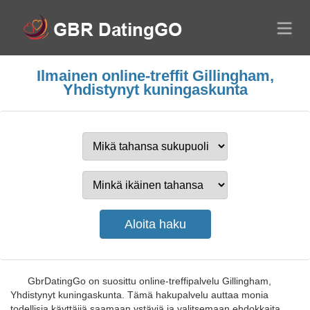
Ilmainen online-treffit Gillingham,
Yhdistynyt kuningaskunta
GbrDatingGo on suosittu online-treffipalvelu Gillingham,
Yhdistynyt kuningaskunta. Tämä hakupalvelu auttaa monia
todellisia käyttäjiä saamaan ystäviä ja valitsemaan ehdokkaita