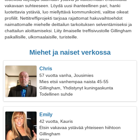
vakavaan suhteeseen. Löydä uusi ihanteellinen pari, hanki
luotettavia ystäviä, luo miellyttävä kommunikointi, valitse oikeat
profiilit. Nettitreffiprojekti tarjoaa rajattomat hakuvaihtoehdot
naimattomalle miehelle deittailun tarkoituksen selventämiseksi ja
chattailun aloittamiseksi. Liity ilmaiselle treffisivustolle Gillingham
paikallisille, ulkomaalaisille, turisteille.
Miehet ja naiset verkossa
Chris
57 vuotta vanha, Jousimies
Mies etsii vanhempaa naista 45-55
Gillingham, Yhdistynyt kuningaskunta
Todellinen suhde
Emily
42 vuotta, Kauris
Etsin vakavaa ystävää yhteiseen hiihtoon
Gillingham