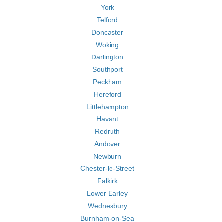
York
Telford
Doncaster
Woking
Darlington
Southport
Peckham
Hereford
Littlehampton
Havant
Redruth
Andover
Newburn
Chester-le-Street
Falkirk
Lower Earley
Wednesbury
Burnham-on-Sea