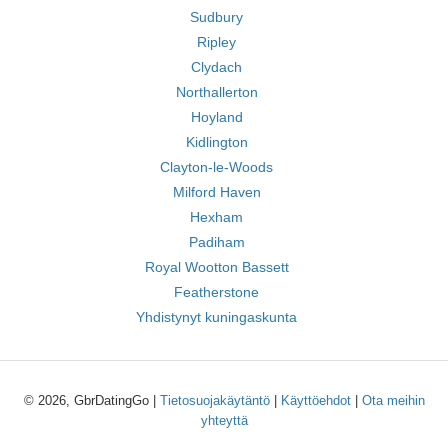
Sudbury
Ripley
Clydach
Northallerton
Hoyland
Kidlington
Clayton-le-Woods
Milford Haven
Hexham
Padiham
Royal Wootton Bassett
Featherstone
Yhdistynyt kuningaskunta
© 2026, GbrDatingGo |
Tietosuojakäytäntö
|
Käyttöehdot
|
Ota meihin
yhteyttä