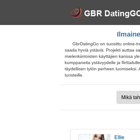
Ilmaine
GbrDatingGo on suosittu online-tre
saada hyviä ystäviä. Projekti auttaa
mielenkiintoisten käyttäjien kanssa yle
kumppaneita ystävyydelle ja flirttailu
täydellisen tytön perheen luomiseksi. As
turisteille.
Ellie