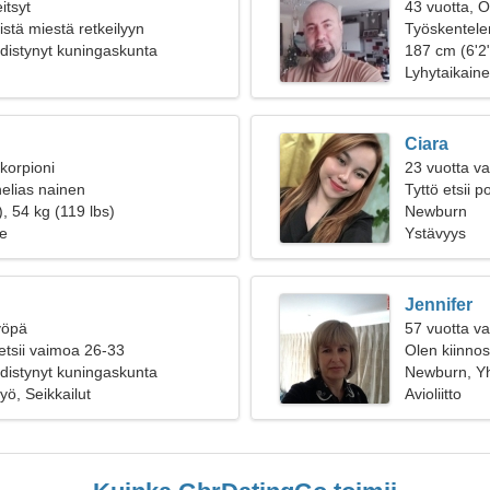
itsyt
43 vuotta, O
listä miestä retkeilyyn
Työskentelen
distynyt kuningaskunta
innokkaan n
187 cm (6'2
Lyhytaikain
Ciara
korpioni
23 vuotta v
helias nainen
Tyttö etsii 
, 54 kg (119 lbs)
Newburn
e
Ystävyys
Jennifer
yöpä
57 vuotta v
etsii vaimoa 26-33
Olen kiinnos
distynyt kuningaskunta
Newburn, Yh
yö, Seikkailut
Avioliitto