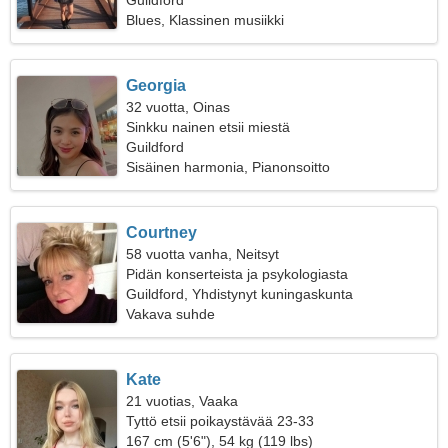
Guildford
Blues, Klassinen musiikki
Georgia
32 vuotta, Oinas
Sinkku nainen etsii miestä
Guildford
Sisäinen harmonia, Pianonsoitto
Courtney
58 vuotta vanha, Neitsyt
Pidän konserteista ja psykologiasta
Guildford, Yhdistynyt kuningaskunta
Vakava suhde
Kate
21 vuotias, Vaaka
Tyttö etsii poikaystävää 23-33
167 cm (5'6"), 54 kg (119 lbs)