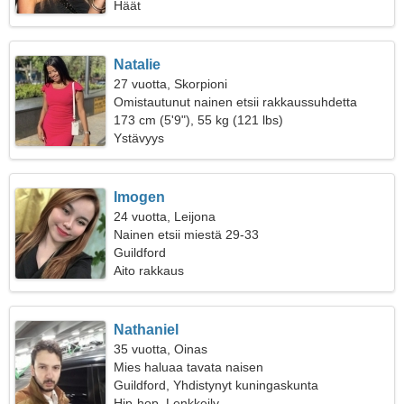
Häät
Natalie
27 vuotta, Skorpioni
Omistautunut nainen etsii rakkaussuhdetta
173 cm (5'9"), 55 kg (121 lbs)
Ystävyys
Imogen
24 vuotta, Leijona
Nainen etsii miestä 29-33
Guildford
Aito rakkaus
Nathaniel
35 vuotta, Oinas
Mies haluaa tavata naisen
Guildford, Yhdistynyt kuningaskunta
Hip-hop, Lenkkeily