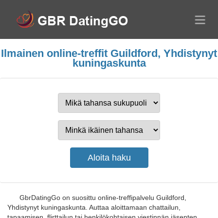
Ilmainen online-treffit Guildford, Yhdistynyt
kuningaskunta
GbrDatingGo on suosittu online-treffipalvelu Guildford,
Yhdistynyt kuningaskunta. Auttaa aloittamaan chattailun,
tapaamisen, flirttailun tai henkilökohtaisen viestinnän jäsenten