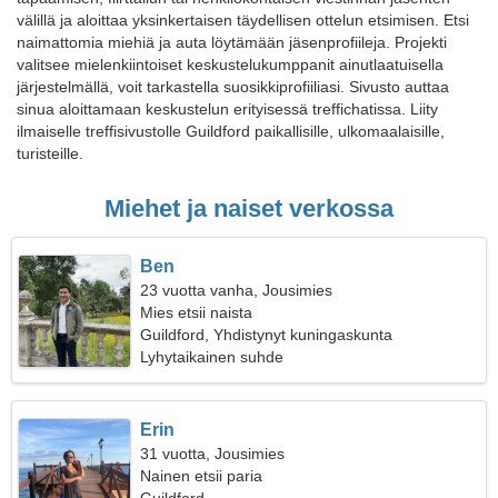
välillä ja aloittaa yksinkertaisen täydellisen ottelun etsimisen. Etsi
naimattomia miehiä ja auta löytämään jäsenprofiileja. Projekti
valitsee mielenkiintoiset keskustelukumppanit ainutlaatuisella
järjestelmällä, voit tarkastella suosikkiprofiiliasi. Sivusto auttaa
sinua aloittamaan keskustelun erityisessä treffichatissa. Liity
ilmaiselle treffisivustolle Guildford paikallisille, ulkomaalaisille,
turisteille.
Miehet ja naiset verkossa
Ben
23 vuotta vanha, Jousimies
Mies etsii naista
Guildford, Yhdistynyt kuningaskunta
Lyhytaikainen suhde
Erin
31 vuotta, Jousimies
Nainen etsii paria