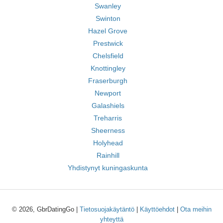
Swanley
Swinton
Hazel Grove
Prestwick
Chelsfield
Knottingley
Fraserburgh
Newport
Galashiels
Treharris
Sheerness
Holyhead
Rainhill
Yhdistynyt kuningaskunta
© 2026, GbrDatingGo |
Tietosuojakäytäntö
|
Käyttöehdot
|
Ota meihin
yhteyttä