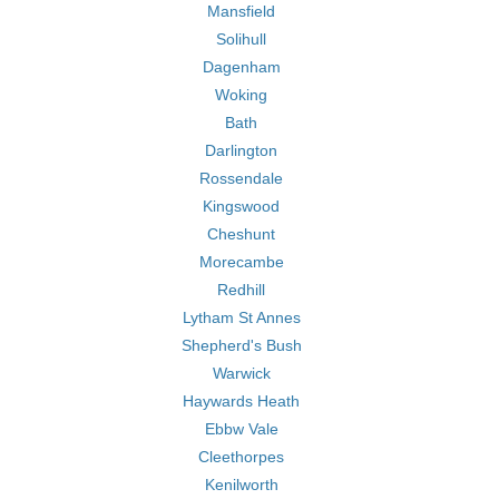
Mansfield
Solihull
Dagenham
Woking
Bath
Darlington
Rossendale
Kingswood
Cheshunt
Morecambe
Redhill
Lytham St Annes
Shepherd's Bush
Warwick
Haywards Heath
Ebbw Vale
Cleethorpes
Kenilworth