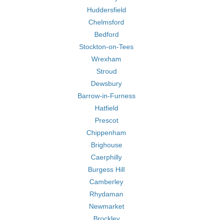
Huddersfield
Chelmsford
Bedford
Stockton-on-Tees
Wrexham
Stroud
Dewsbury
Barrow-in-Furness
Hatfield
Prescot
Chippenham
Brighouse
Caerphilly
Burgess Hill
Camberley
Rhydaman
Newmarket
Brockley