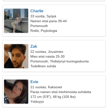
Charlie
33 vuotta, Syöpä
Nainen etsii paria 39-44
Portsmouth
Rokki, Psykologia
Zak
22 vuotias, Jousimies
Mies etsii naista 25-30
Portsmouth, Yhdistynyt kuningaskunta
Todellinen suhde
Evie
21 vuotias, Kaksoset
Paras nainen etsii intohimoista suhdetta
172 cm (5'8"), 48 kg (105 lbs)
Ystävyys