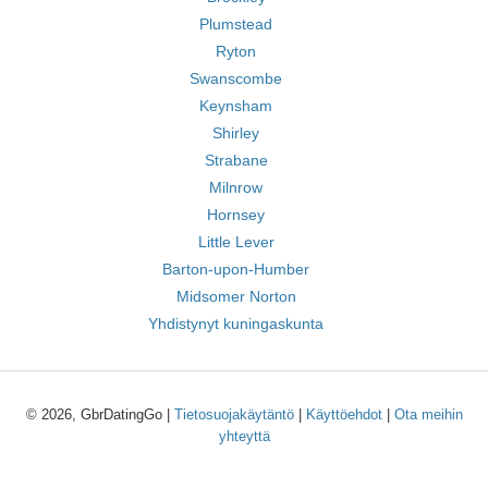
Plumstead
Ryton
Swanscombe
Keynsham
Shirley
Strabane
Milnrow
Hornsey
Little Lever
Barton-upon-Humber
Midsomer Norton
Yhdistynyt kuningaskunta
© 2026, GbrDatingGo |
Tietosuojakäytäntö
|
Käyttöehdot
|
Ota meihin
yhteyttä