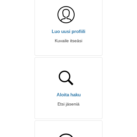
Luo uusi profiili
Kuvaile itseäsi
Aloita haku
Etsi jäseniä