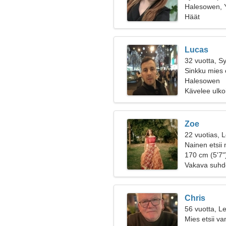
Halesowen, Y
Häät
Lucas
32 vuotta, S
Sinkku mies 
Halesowen
Kävelee ulko
Zoe
22 vuotias, L
Nainen etsii
170 cm (5'7")
Vakava suhd
Chris
56 vuotta, Le
Mies etsii v