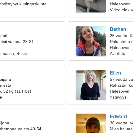
hdistynyt kuningaskunta
Halesowen
Video eloku
Bethan
yöpä
26 vuotta, K
etsii vaimoa 23-31
Rakastettu n
Halesowen, 
ilmassa, Rokki
Avioliitto
Ellen
eijona
57 vuotta v
 miestä
Rakastan kon
, 52 kg (114 lbs)
Halesowen
e
Ystävyys
Edward
ijona
36 vuotta, V
anhempaa naista 49-54
Mies haluaa