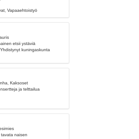
vat, Vapaaehtoistyö
auris
ainen etsii ystäviä
Yhdistynyt kuningaskunta
anha, Kaksoset
sertteja ja telttailua
esimies
 tavata naisen