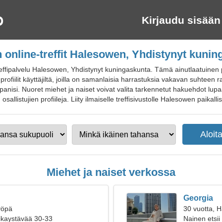
Kirjaudu sisään
 online-treffit Halesowen, Yhdistynyt kuni
effipalvelu Halesowen, Yhdistynyt kuningaskunta. Tämä ainutlaatuinen p
ofiilit käyttäjiltä, joilla on samanlaisia harrastuksia vakavan suhteen r
mppanisi. Nuoret miehet ja naiset voivat valita tarkennetut hakuehdot lup
sallistujien profiileja. Liity ilmaiselle treffisivustolle Halesowen paikallisil
Miehet ja naiset verkossa
Georgia
yöpä
30 vuotta, 
oikaystävää 30-33
Nainen etsii