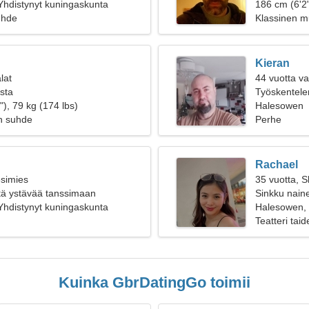
hdistynyt kuningaskunta
186 cm (6'2
uhde
Klassinen mu
Kieran
lat
44 vuotta v
ista
Työskentele
), 79 kg (174 lbs)
Halesowen
n suhde
Perhe
Rachael
esimies
35 vuotta, S
öntä ystävää tanssimaan
Sinkku naine
hdistynyt kuningaskunta
Halesowen, 
Teatteri taid
Kuinka GbrDatingGo toimii