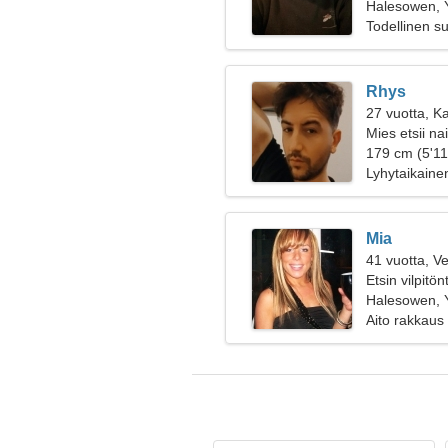
Halesowen, Y
Todellinen s
Rhys
27 vuotta, Ka
Mies etsii na
179 cm (5'11"
Lyhytaikaine
Mia
41 vuotta, V
Etsin vilpit
Halesowen, Y
Aito rakkaus