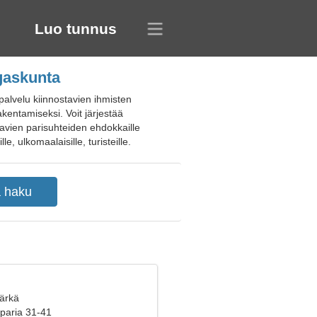
Luo tunnus
ngaskunta
alvelu kiinnostavien ihmisten
akentamiseksi. Voit järjestää
aavien parisuhteiden ehdokkaille
le, ulkomaalaisille, turisteille.
Härkä
 paria 31-41