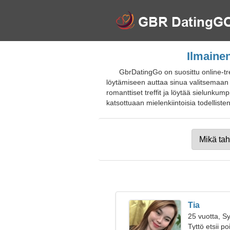
Ilmainen
GbrDatingGo on suosittu online-tr
löytämiseen auttaa sinua valitsemaan pr
romanttiset treffit ja löytää sielunku
katsottuaan mielenkiintoisia todellisten o
Tia
25 vuotta, S
Tyttö etsii p