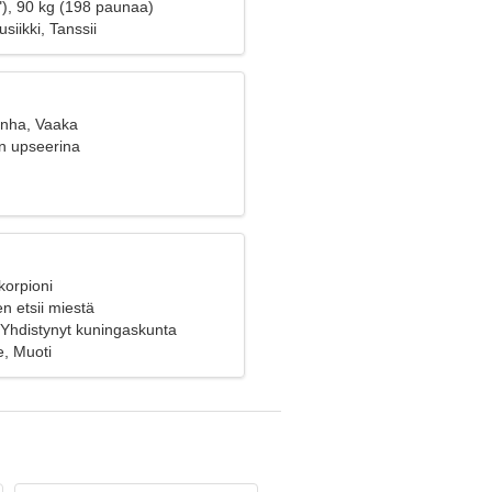
"), 90 kg (198 paunaa)
siikki, Tanssii
anha, Vaaka
n upseerina
korpioni
n etsii miestä
Yhdistynyt kuningaskunta
e, Muoti