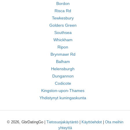
Bordon
Risca Rd
Tewkesbury
Golders Green
Southsea
Whickham
Ripon
Brynmawr Rd
Balham
Helensburgh
Dungannon
Codicote
Kingston-upon-Thames
Yhdistynyt kuningaskunta
© 2026, GbrDatingGo |
Tietosuojakäytäntö
|
Käyttöehdot
|
Ota meihin
yhteyttä