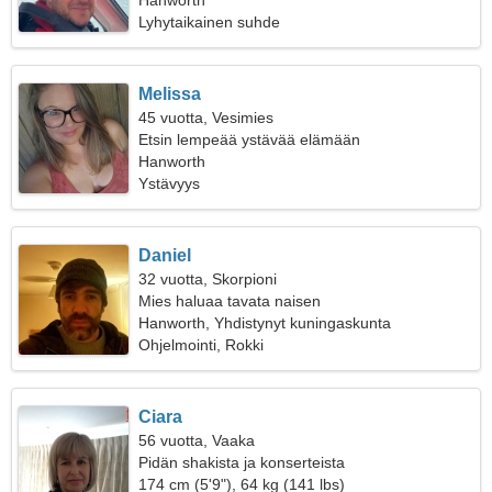
naisen
Hanworth
Lyhytaikainen suhde
Melissa
45 vuotta, Vesimies
Etsin lempeää ystävää elämään
Hanworth
Ystävyys
Daniel
32 vuotta, Skorpioni
Mies haluaa tavata naisen
Hanworth, Yhdistynyt kuningaskunta
Ohjelmointi, Rokki
Ciara
56 vuotta, Vaaka
Pidän shakista ja konserteista
174 cm (5'9"), 64 kg (141 lbs)