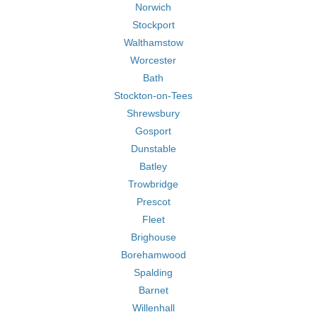
Norwich
Stockport
Walthamstow
Worcester
Bath
Stockton-on-Tees
Shrewsbury
Gosport
Dunstable
Batley
Trowbridge
Prescot
Fleet
Brighouse
Borehamwood
Spalding
Barnet
Willenhall