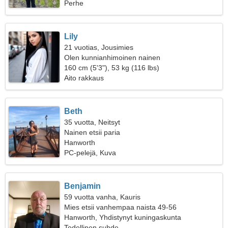
Perhe
Lily
21 vuotias, Jousimies
Olen kunnianhimoinen nainen
160 cm (5'3"), 53 kg (116 lbs)
Aito rakkaus
Beth
35 vuotta, Neitsyt
Nainen etsii paria
Hanworth
PC-pelejä, Kuva
Benjamin
59 vuotta vanha, Kauris
Mies etsii vanhempaa naista 49-56
Hanworth, Yhdistynyt kuningaskunta
Todellinen suhde