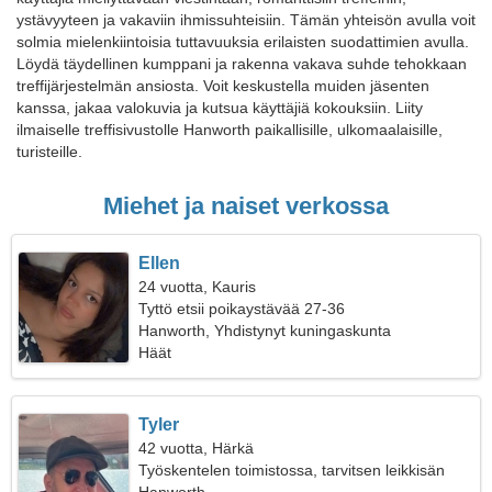
ystävyyteen ja vakaviin ihmissuhteisiin. Tämän yhteisön avulla voit
solmia mielenkiintoisia tuttavuuksia erilaisten suodattimien avulla.
Löydä täydellinen kumppani ja rakenna vakava suhde tehokkaan
treffijärjestelmän ansiosta. Voit keskustella muiden jäsenten
kanssa, jakaa valokuvia ja kutsua käyttäjiä kokouksiin. Liity
ilmaiselle treffisivustolle Hanworth paikallisille, ulkomaalaisille,
turisteille.
Miehet ja naiset verkossa
Ellen
24 vuotta, Kauris
Tyttö etsii poikaystävää 27-36
Hanworth, Yhdistynyt kuningaskunta
Häät
Tyler
42 vuotta, Härkä
Työskentelen toimistossa, tarvitsen leikkisän