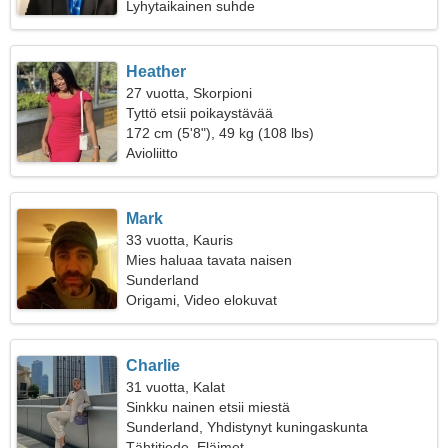
Lyhytaikainen suhde
Heather
27 vuotta, Skorpioni
Tyttö etsii poikaystävää
172 cm (5'8"), 49 kg (108 lbs)
Avioliitto
Mark
33 vuotta, Kauris
Mies haluaa tavata naisen
Sunderland
Origami, Video elokuvat
Charlie
31 vuotta, Kalat
Sinkku nainen etsii miestä
Sunderland, Yhdistynyt kuningaskunta
Tähtitiede, Eläimet