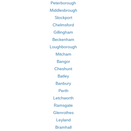
Peterborough
Middlesbrough
Stockport
Chelmsford
Gillingham
Beckenham
Loughborough
Mitcham
Bangor
Cheshunt
Batley
Banbury
Perth
Letchworth
Ramsgate
Glenrothes
Leyland
Bramhall