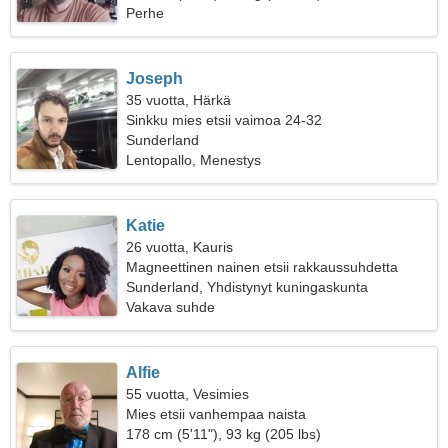
Perhe
Joseph
35 vuotta, Härkä
Sinkku mies etsii vaimoa 24-32
Sunderland
Lentopallo, Menestys
Katie
26 vuotta, Kauris
Magneettinen nainen etsii rakkaussuhdetta
Sunderland, Yhdistynyt kuningaskunta
Vakava suhde
Alfie
55 vuotta, Vesimies
Mies etsii vanhempaa naista
178 cm (5'11"), 93 kg (205 lbs)