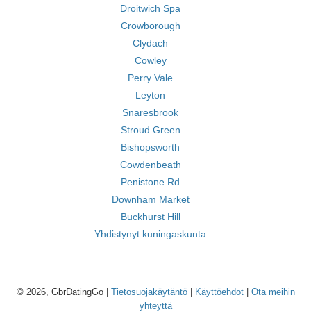
Droitwich Spa
Crowborough
Clydach
Cowley
Perry Vale
Leyton
Snaresbrook
Stroud Green
Bishopsworth
Cowdenbeath
Penistone Rd
Downham Market
Buckhurst Hill
Yhdistynyt kuningaskunta
© 2026, GbrDatingGo |
Tietosuojakäytäntö
|
Käyttöehdot
|
Ota meihin
yhteyttä