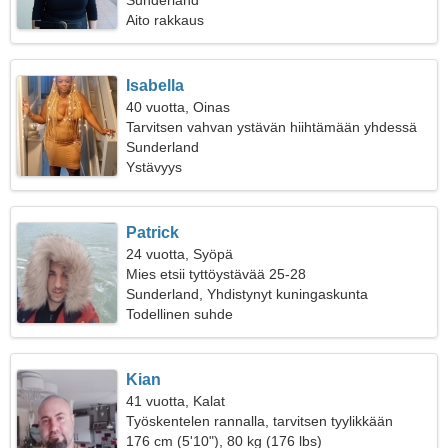
Sunderland
Aito rakkaus
Isabella
40 vuotta, Oinas
Tarvitsen vahvan ystävän hiihtämään yhdessä
Sunderland
Ystävyys
Patrick
24 vuotta, Syöpä
Mies etsii tyttöystävää 25-28
Sunderland, Yhdistynyt kuningaskunta
Todellinen suhde
Kian
41 vuotta, Kalat
Työskentelen rannalla, tarvitsen tyylikkään
naisen
176 cm (5'10"), 80 kg (176 lbs)