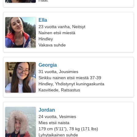
Häät
Ella
23 vuotta vanha, Neitsyt
Nainen etsii miestä
Hindley
Vakava suhde
Georgia
31 vuotta, Jousimies
Sinkku nainen etsii miestä 37-39
Hindley, Yhdistynyt kuningaskunta
Kasvitiede, Ratsastus
Jordan
24 vuotta, Vesimies
Mies etsii naista
179 cm (5'11"), 78 kg (171 lbs)
Lyhytaikainen suhde