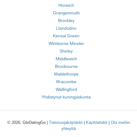
Horwich
Grangemouth
Brockley
Llandudno
Kensal Green
Wimborne Minster
Shirley
Middlewich
Broxbourne
Mablethorpe
Ilfracombe
Wallingford
Yhdistynyt kuningaskunta
© 2026, GbrDatingGo |
Tietosuojakäytäntö
|
Käyttöehdot
|
Ota meihin
yhteyttä