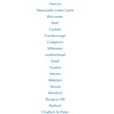
Harrow
Newcastle-under-Lyme
Worcester
Bath
Carlisle
Farnborough
Craigavon
Willesden
Leatherhead
Ewell
Yeadon
Hitchin
Walkden
Strood
Wickford
Burgess Hill
Retford
Chalfont St Peter