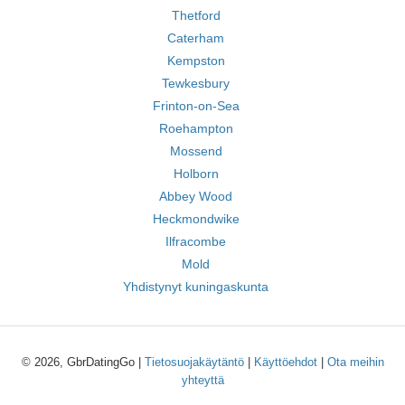
Thetford
Caterham
Kempston
Tewkesbury
Frinton-on-Sea
Roehampton
Mossend
Holborn
Abbey Wood
Heckmondwike
Ilfracombe
Mold
Yhdistynyt kuningaskunta
© 2026, GbrDatingGo |
Tietosuojakäytäntö
|
Käyttöehdot
|
Ota meihin
yhteyttä