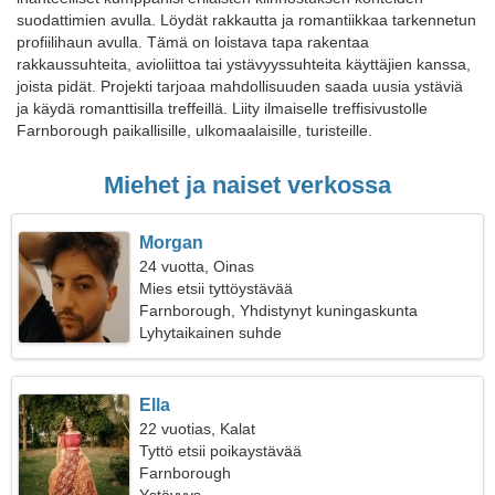
suodattimien avulla. Löydät rakkautta ja romantiikkaa tarkennetun
profiilihaun avulla. Tämä on loistava tapa rakentaa
rakkaussuhteita, avioliittoa tai ystävyyssuhteita käyttäjien kanssa,
joista pidät. Projekti tarjoaa mahdollisuuden saada uusia ystäviä
ja käydä romanttisilla treffeillä. Liity ilmaiselle treffisivustolle
Farnborough paikallisille, ulkomaalaisille, turisteille.
Miehet ja naiset verkossa
Morgan
24 vuotta, Oinas
Mies etsii tyttöystävää
Farnborough, Yhdistynyt kuningaskunta
Lyhytaikainen suhde
Ella
22 vuotias, Kalat
Tyttö etsii poikaystävää
Farnborough