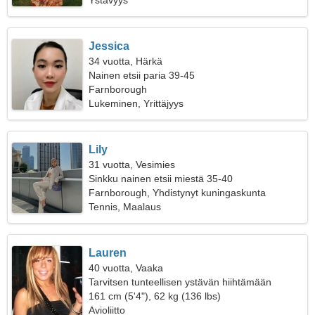
Ystävyys
Jessica
34 vuotta, Härkä
Nainen etsii paria 39-45
Farnborough
Lukeminen, Yrittäjyys
Lily
31 vuotta, Vesimies
Sinkku nainen etsii miestä 35-40
Farnborough, Yhdistynyt kuningaskunta
Tennis, Maalaus
Lauren
40 vuotta, Vaaka
Tarvitsen tunteellisen ystävän hiihtämään
yhdessä
161 cm (5'4"), 62 kg (136 lbs)
Avioliitto