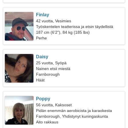
Finlay
42 vuotta, Vesimies
Työskentelen teatterissa ja etsin täydellistä
naista
187 cm (6'2"), 84 kg (185 lbs)
Perhe
Daisy
25 vuotta, Syöpä
Nainen etsii miestä
Farnborough
Häät
Poppy
56 vuotta, Kaksoset
Pidän enemmän aerobicista ja karaokesta
Farnborough, Yhdistynyt kuningaskunta
Aito rakkaus