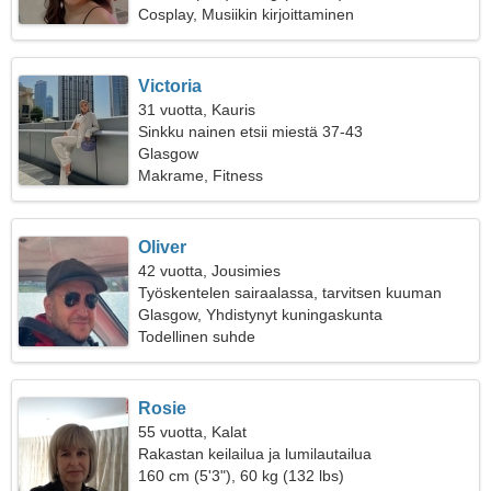
Cosplay, Musiikin kirjoittaminen
Victoria
31 vuotta, Kauris
Sinkku nainen etsii miestä 37-43
Glasgow
Makrame, Fitness
Oliver
42 vuotta, Jousimies
Työskentelen sairaalassa, tarvitsen kuuman
naisen
Glasgow, Yhdistynyt kuningaskunta
Todellinen suhde
Rosie
55 vuotta, Kalat
Rakastan keilailua ja lumilautailua
160 cm (5'3"), 60 kg (132 lbs)