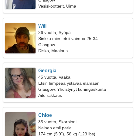
Glasgow
Vesiskootterit, Uima
Will
36 vuotta, Syöpä
Sinkku mies etsii vaimoa 25-34
Glasgow
Disko, Maalaus
Georgia
45 vuotta, Vaaka
Etsin lempeää ystävää elämään
Glasgow, Yhdistynyt kuningaskunta
Aito rakkaus
Chloe
35 vuotta, Skorpioni
Nainen etsii paria
174 cm (5'9"), 56 kg (123 lbs)