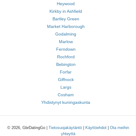
Heywood
Kirkby in Ashfield
Bartley Green
Market Harborough
Godalming
Marlow
Ferndown
Rochford
Bebington
Forfar
Giffnock
Largs
Cosham
Yhdistynyt kuningaskunta
© 2026, GbrDatingGo |
Tietosuojakäytäntö
|
Käyttöehdot
|
Ota meihin
yhteyttä