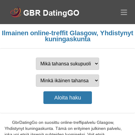
Ilmainen online-treffit Glasgow, Yhdistynyt
kuningaskunta
GbrDatingGo on suosittu online-treffipalvelu Glasgow,
Yhdistynyt kuningaskunta. Tämä on erityinen julkinen palvelu,
joka voi etsiä jäseniä suhteiden luomiseksi. Voit etsiä