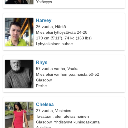
Ystävyys
Harvey
26 vuotta, Härkä
Mies etsii tyttöystävää 24-28
179 cm (5'11"), 74 kg (163 lbs)
Lyhytaikainen suhde
Rhys
57 vuotta vanha, Vaaka
Mies etsii vanhempaa naista 50-52
Glasgow
Perhe
Chelsea
27 vuotta, Vesimies
Tavataan, olen utelias nainen
Glasgow, Yhdistynyt kuningaskunta
Avioliitto