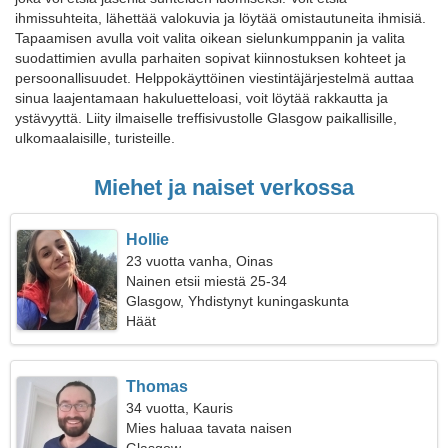
ihmissuhteita, lähettää valokuvia ja löytää omistautuneita ihmisiä.
Tapaamisen avulla voit valita oikean sielunkumppanin ja valita
suodattimien avulla parhaiten sopivat kiinnostuksen kohteet ja
persoonallisuudet. Helppokäyttöinen viestintäjärjestelmä auttaa
sinua laajentamaan hakuluetteloasi, voit löytää rakkautta ja
ystävyyttä. Liity ilmaiselle treffisivustolle Glasgow paikallisille,
ulkomaalaisille, turisteille.
Miehet ja naiset verkossa
Hollie
23 vuotta vanha, Oinas
Nainen etsii miestä 25-34
Glasgow, Yhdistynyt kuningaskunta
Häät
Thomas
34 vuotta, Kauris
Mies haluaa tavata naisen