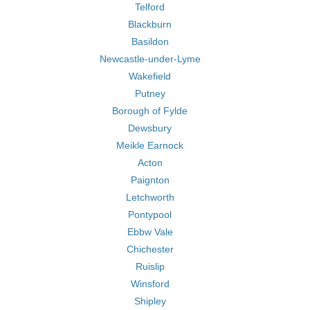
Telford
Blackburn
Basildon
Newcastle-under-Lyme
Wakefield
Putney
Borough of Fylde
Dewsbury
Meikle Earnock
Acton
Paignton
Letchworth
Pontypool
Ebbw Vale
Chichester
Ruislip
Winsford
Shipley