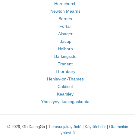
Hornchurch
Newton Mearns
Barnes
Forfar
Alsager
Bacup
Holborn
Barkingside
Tranent
Thornbury
Henley-on-Thames
Caldicot
Kearsley
Yhdistynyt kuningaskunta
© 2026, GbrDatingGo |
Tietosuojakäytäntö
|
Käyttöehdot
|
Ota meihin
yhteyttä