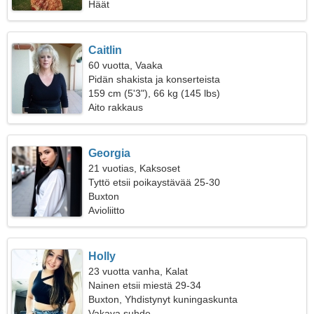
Häät
Caitlin
60 vuotta, Vaaka
Pidän shakista ja konserteista
159 cm (5'3"), 66 kg (145 lbs)
Aito rakkaus
Georgia
21 vuotias, Kaksoset
Tyttö etsii poikaystävää 25-30
Buxton
Avioliitto
Holly
23 vuotta vanha, Kalat
Nainen etsii miestä 29-34
Buxton, Yhdistynyt kuningaskunta
Vakava suhde