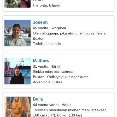
Buxton
Hieronta, Biljardi
Joseph
45 vuotta, Skorpioni
Olen bloggaaja, joka etsii unelmoivaa naista
Buxton
Todellinen suhde
Matthew
31 vuotta, Härkä
Sinkku mies etsii vaimoa
Buxton, Yhdistynyt kuningaskunta
Arkeologia, Ostaa
Bella
44 vuotta vanha, Härkä
Tarvitsen rakastavan miehen matkustaakseni
yhdessä
168 cm (5'7"), 63 kg (138 lbs)