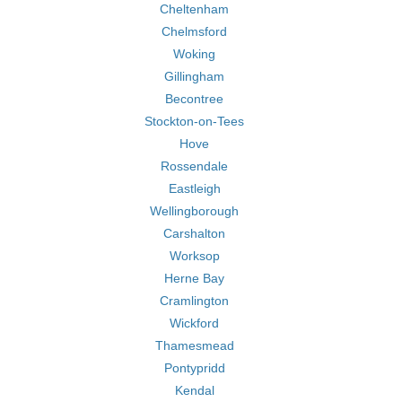
Cheltenham
Chelmsford
Woking
Gillingham
Becontree
Stockton-on-Tees
Hove
Rossendale
Eastleigh
Wellingborough
Carshalton
Worksop
Herne Bay
Cramlington
Wickford
Thamesmead
Pontypridd
Kendal