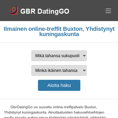
Ilmainen online-treffit Buxton, Yhdistynyt
kuningaskunta
GbrDatingGo on suosittu online-treffipalvelu Buxton,
Yhdistynyt kuningaskunta. Ainutlaatuisten hakuvaihtoehtojen
avulla sivusto auttaa sinua löytämään päivämäärät, pitämään