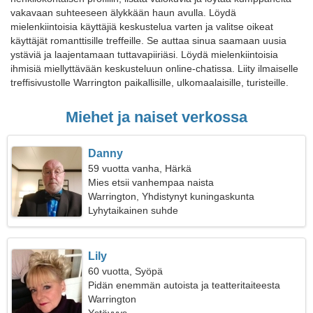
vakavaan suhteeseen älykkään haun avulla. Löydä
mielenkiintoisia käyttäjiä keskustelua varten ja valitse oikeat
käyttäjät romanttisille treffeille. Se auttaa sinua saamaan uusia
ystäviä ja laajentamaan tuttavapiiriäsi. Löydä mielenkiintoisia
ihmisiä miellyttävään keskusteluun online-chatissa. Liity ilmaiselle
treffisivustolle Warrington paikallisille, ulkomaalaisille, turisteille.
Miehet ja naiset verkossa
Danny
59 vuotta vanha, Härkä
Mies etsii vanhempaa naista
Warrington, Yhdistynyt kuningaskunta
Lyhytaikainen suhde
Lily
60 vuotta, Syöpä
Pidän enemmän autoista ja teatteritaiteesta
Warrington