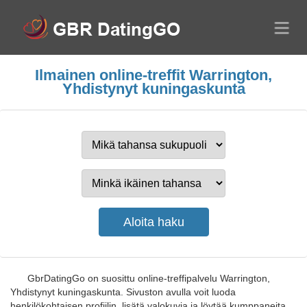
Ilmainen online-treffit Warrington,
Yhdistynyt kuningaskunta
GbrDatingGo on suosittu online-treffipalvelu Warrington,
Yhdistynyt kuningaskunta. Sivuston avulla voit luoda
henkilökohtaisen profiilin, lisätä valokuvia ja löytää kumppaneita