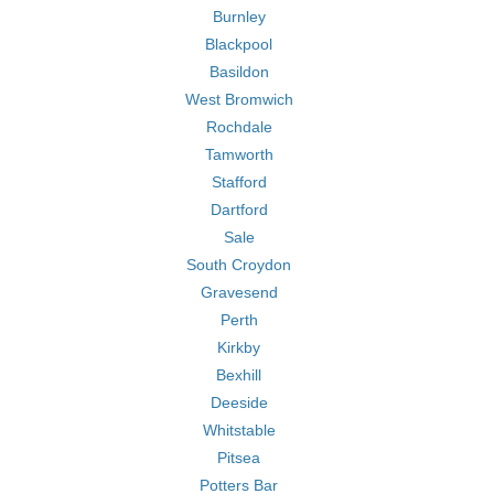
Burnley
Blackpool
Basildon
West Bromwich
Rochdale
Tamworth
Stafford
Dartford
Sale
South Croydon
Gravesend
Perth
Kirkby
Bexhill
Deeside
Whitstable
Pitsea
Potters Bar