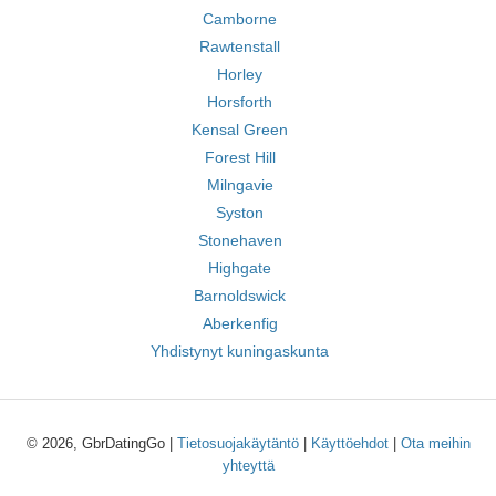
Camborne
Rawtenstall
Horley
Horsforth
Kensal Green
Forest Hill
Milngavie
Syston
Stonehaven
Highgate
Barnoldswick
Aberkenfig
Yhdistynyt kuningaskunta
© 2026, GbrDatingGo |
Tietosuojakäytäntö
|
Käyttöehdot
|
Ota meihin
yhteyttä