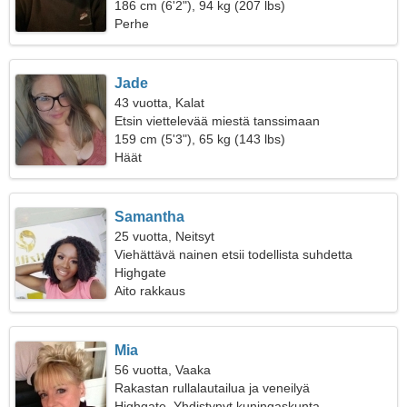
186 cm (6'2"), 94 kg (207 lbs)
Perhe
Jade
43 vuotta, Kalat
Etsin viettelevää miestä tanssimaan
159 cm (5'3"), 65 kg (143 lbs)
Häät
Samantha
25 vuotta, Neitsyt
Viehättävä nainen etsii todellista suhdetta
Highgate
Aito rakkaus
Mia
56 vuotta, Vaaka
Rakastan rullalautailua ja veneilyä
Highgate, Yhdistynyt kuningaskunta