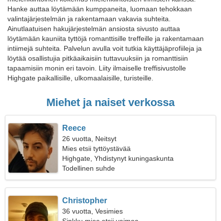
Hanke auttaa löytämään kumppaneita, luomaan tehokkaan
valintajärjestelmän ja rakentamaan vakavia suhteita.
Ainutlaatuisen hakujärjestelmän ansiosta sivusto auttaa
löytämään kauniita tyttöjä romanttisille treffeille ja rakentamaan
intiimejä suhteita. Palvelun avulla voit tutkia käyttäjäprofiileja ja
löytää osallistujia pitkäaikaisiin tuttavuuksiin ja romanttisiin
tapaamisiin monin eri tavoin. Liity ilmaiselle treffisivustolle
Highgate paikallisille, ulkomaalaisille, turisteille.
Miehet ja naiset verkossa
Reece
26 vuotta, Neitsyt
Mies etsii tyttöystävää
Highgate, Yhdistynyt kuningaskunta
Todellinen suhde
Christopher
36 vuotta, Vesimies