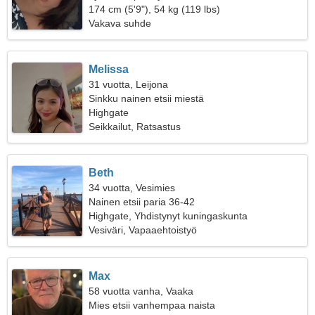
174 cm (5'9"), 54 kg (119 lbs)
Vakava suhde
Melissa
31 vuotta, Leijona
Sinkku nainen etsii miestä
Highgate
Seikkailut, Ratsastus
Beth
34 vuotta, Vesimies
Nainen etsii paria 36-42
Highgate, Yhdistynyt kuningaskunta
Vesiväri, Vapaaehtoistyö
Max
58 vuotta vanha, Vaaka
Mies etsii vanhempaa naista