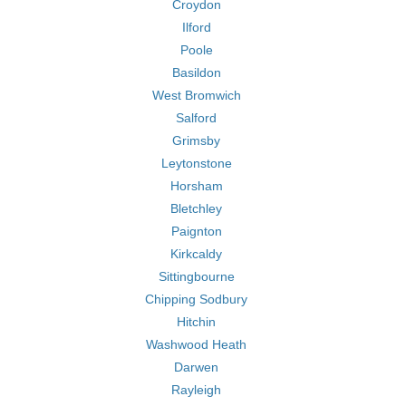
Croydon
Ilford
Poole
Basildon
West Bromwich
Salford
Grimsby
Leytonstone
Horsham
Bletchley
Paignton
Kirkcaldy
Sittingbourne
Chipping Sodbury
Hitchin
Washwood Heath
Darwen
Rayleigh