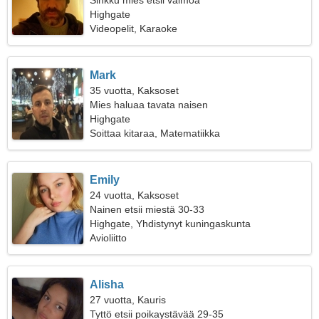
Sinkku mies etsii vaimoa
Highgate
Videopelit, Karaoke
Mark
35 vuotta, Kaksoset
Mies haluaa tavata naisen
Highgate
Soittaa kitaraa, Matematiikka
Emily
24 vuotta, Kaksoset
Nainen etsii miestä 30-33
Highgate, Yhdistynyt kuningaskunta
Avioliitto
Alisha
27 vuotta, Kauris
Tyttö etsii poikaystävää 29-35