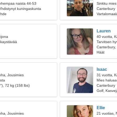
anhempaa naista 44-53
Sinkku mies 
Yhdistynyt kuningaskunta
Canterbury
uhde
Vartalomaala
Lauren
ijona
40 vuotta, K
oikaystävää
Tarvitsen h
Canterbury,
Häät
Isaac
nha, Jousimies
31 vuotta, K
ista
Mies haluaa
"), 72 kg (158 lbs)
Canterbury
Golf, Kasvej
Ellie
nha, Jousimies
21 vuotias, 