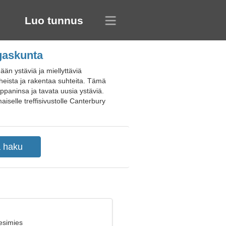
Luo tunnus
ngaskunta
än ystäviä ja miellyttäviä
iheista ja rakentaa suhteita. Tämä
ppaninsa ja tavata uusia ystäviä.
maiselle treffisivustolle Canterbury
esimies