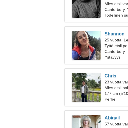
Mies etsii v
Canterbury, 
Todellinen s
Shannon
25 vuotta, Le
Tyttö etsii p
Canterbury
Ystävyys
Chris
23 vuotta va
Mies etsii na
177 cm (5'10
Perhe
Abigail
57 vuotta va