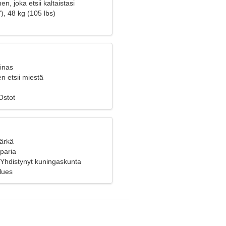
n, joka etsii kaltaistasi
), 48 kg (105 lbs)
inas
n etsii miestä
Ostot
Härkä
 paria
 Yhdistynyt kuningaskunta
lues