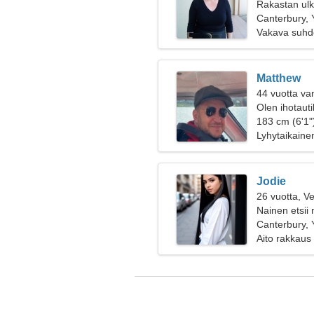
Rakastan ulko
Canterbury, 
Vakava suhd
Matthew
44 vuotta va
Olen ihotauti
naista
183 cm (6'1")
Lyhytaikaine
Jodie
26 vuotta, V
Nainen etsii
Canterbury, 
Aito rakkaus