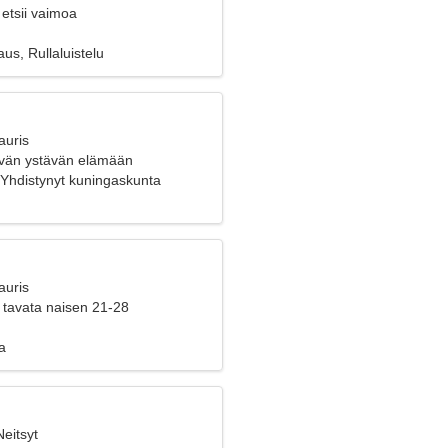
etsii vaimoa
us, Rullaluistelu
auris
yvän ystävän elämään
 Yhdistynyt kuningaskunta
auris
 tavata naisen 21-28
a
Neitsyt