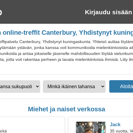
Kirjaudu sisään
 online-treffit Canterbury, Yhdistynyt kuni
ffipalvelu Canterbury, Yhdistynyt kuningaskunta. Yhteisö auttaa löytämä
 löytämään ystävän, jonka kanssa voit kommunikoida mielenkiintoisista a
unikoida ja antaa jokaiselle jäsenelle mahdollisuuden löytää sielunkum
a, jotta voit rakentaa perheen ja tavata mielenkiintoisia ihmisiä. Liity il
Miehet ja naiset verkossa
Jack
ärkä
35 vuotta, V