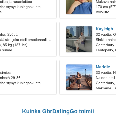
ilua ja ruoanlaittoa
Mukava naine
Yhdistynyt kuningaskunta
170 cm (5'7"
e
Avioliitto
Kayleigh
nha, Syöpä
32 vuotta, O
lääkäri, joka etsii emotionaalista
Sinkku naine
, 85 kg (187 lbs)
Canterbury
n suhde
Lentopallo, 
Maddie
esimies
33 vuotta, 
 miestä 29-36
Nainen etsii
Yhdistynyt kuningaskunta
Canterbury,
Makrame, B
Kuinka GbrDatingGo toimii