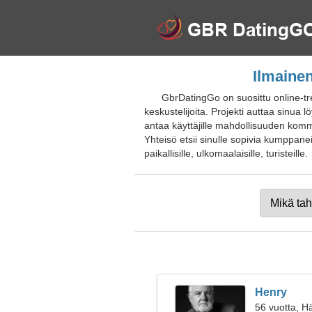
Ilmainen
GbrDatingGo on suosittu online-tre
keskustelijoita. Projekti auttaa sinua
antaa käyttäjille mahdollisuuden komm
Yhteisö etsii sinulle sopivia kumppaneit
paikallisille, ulkomaalaisille, turisteille.
Henry
56 vuotta, H