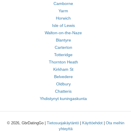
Camborne
Yarm
Horwich
Isle of Lewis
Walton-on-the-Naze
Blantyre
Carterton
Totteridge
Thornton Heath
Kirkham St
Belvedere
Oldbury
Chatteris
Yhdistynyt kuningaskunta
© 2026, GbrDatingGo |
Tietosuojakäytäntö
|
Käyttöehdot
|
Ota meihin
yhteyttä