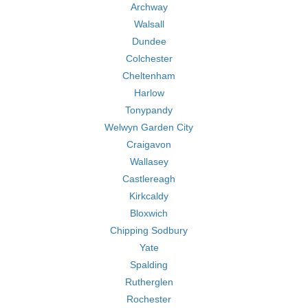
Archway
Walsall
Dundee
Colchester
Cheltenham
Harlow
Tonypandy
Welwyn Garden City
Craigavon
Wallasey
Castlereagh
Kirkcaldy
Bloxwich
Chipping Sodbury
Yate
Spalding
Rutherglen
Rochester