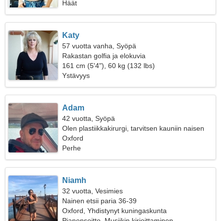
Häät
Katy
57 vuotta vanha, Syöpä
Rakastan golfia ja elokuvia
161 cm (5'4"), 60 kg (132 lbs)
Ystävyys
Adam
42 vuotta, Syöpä
Olen plastiikkakirurgi, tarvitsen kauniin naisen
Oxford
Perhe
Niamh
32 vuotta, Vesimies
Nainen etsii paria 36-39
Oxford, Yhdistynyt kuningaskunta
Pianonsoitto, Musiikin kirjoittaminen