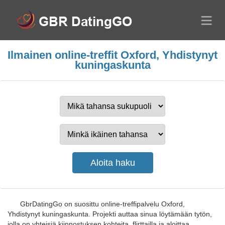
Ilmainen online-treffit Oxford, Yhdistynyt
kuningaskunta
GbrDatingGo on suosittu online-treffipalvelu Oxford,
Yhdistynyt kuningaskunta. Projekti auttaa sinua löytämään tytön,
jolla on yhteisiä kiinnostuksen kohteita, flirttailla ja aloittaa