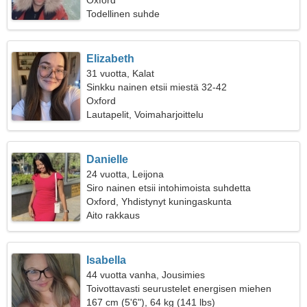
Oxford
Todellinen suhde
Elizabeth
31 vuotta, Kalat
Sinkku nainen etsii miestä 32-42
Oxford
Lautapelit, Voimaharjoittelu
Danielle
24 vuotta, Leijona
Siro nainen etsii intohimoista suhdetta
Oxford, Yhdistynyt kuningaskunta
Aito rakkaus
Isabella
44 vuotta vanha, Jousimies
Toivottavasti seurustelet energisen miehen
kanssa
167 cm (5'6"), 64 kg (141 lbs)