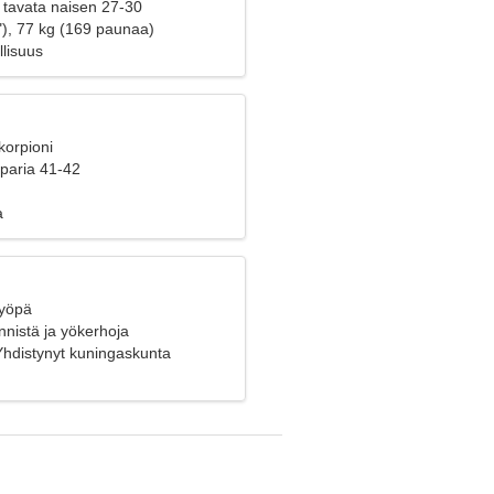
 tavata naisen 27-30
"), 77 kg (169 paunaa)
allisuus
korpioni
 paria 41-42
a
Syöpä
nistä ja yökerhoja
Yhdistynyt kuningaskunta