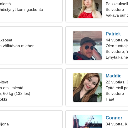
 miestä
Poikkeuksell
hdistynyt kuningaskunta
rakkautta
Belvedere
Vakava suh
Patrick
aksoset
44 vuotta v
a välittävän miehen
Olen tuottaj
Belvedere, 
Lyhytaikain
Maddie
itsyt
22 vuotias, 
 etsii miestä
Tyttö etsii 
, 60 kg (132 lbs)
Belvedere
okki
Häät
Connor
ijona
34 vuotta, K