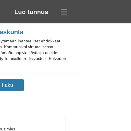
Luo tunnus
gaskunta
löytämään ihanteelliset ehdokkaat
mus. Kommunikoi virtuaalisessa
öytämään sopivia käyttäjiä useiden
ty ilmaiselle treffisivustolle Belvedere
ousimies