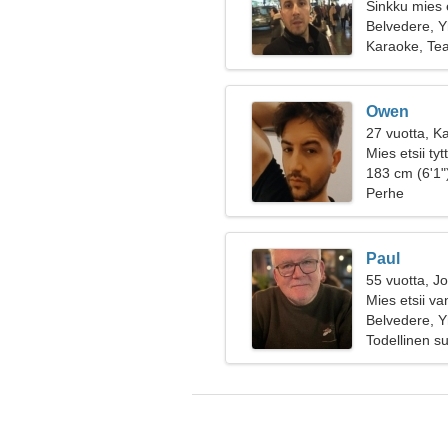
Sinkku mies 
Belvedere, Y
Karaoke, Teat
Owen
27 vuotta, Ka
Mies etsii ty
183 cm (6'1")
Perhe
Paul
55 vuotta, J
Mies etsii v
Belvedere, Y
Todellinen s