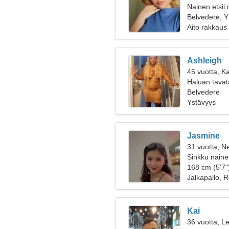
Nainen etsii
Belvedere, Y
Aito rakkaus
Ashleigh
45 vuotta, K
Haluan tavat
Belvedere
Ystävyys
Jasmine
31 vuotta, Ne
Sinkku nainen
168 cm (5'7")
Jalkapallo, R
Kai
36 vuotta, Le