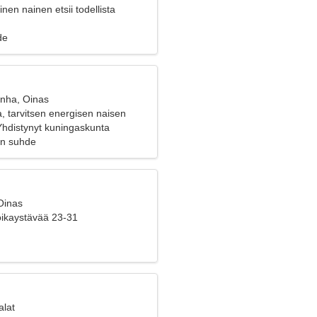
inen nainen etsii todellista
de
anha, Oinas
a, tarvitsen energisen naisen
Yhdistynyt kuningaskunta
en suhde
Oinas
poikaystävää 23-31
alat