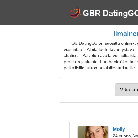
Ilmaine
GbrDatingGo on suosittu online-tre
viestintään. Aloita luotettavan ystävä
chatissa. Palvelun avulla voit julkaist
profiilien joukosta. Luo henkilökohtainen
paikallisille, ulkomaalaisille, turisteille.
Molly
24 vuotta, V