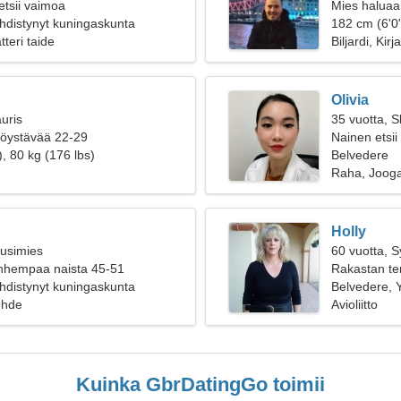
etsii vaimoa
Mies haluaa
hdistynyt kuningaskunta
182 cm (6'0
teri taide
Biljardi, Kirj
Olivia
uris
35 vuotta, S
ttöystävää 22-29
Nainen etsii
, 80 kg (176 lbs)
Belvedere
Raha, Joog
Holly
ousimies
60 vuotta, 
anhempaa naista 45-51
Rakastan ten
hdistynyt kuningaskunta
Belvedere, 
uhde
Avioliitto
Kuinka GbrDatingGo toimii