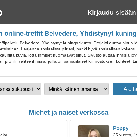
Kirjaudu sisään
n online-treffit Belvedere, Yhdistynyt kunin
ffipalvelu Belvedere, Yhdistynyt kuningaskunta. Projekti auttaa sinua 
n etsiminen. Laajenna sosiaalista piiriäsi, hanki hyvä sosiaalinen koke
a kauniita kuvia, jotta ihmiset huomaavat sinut. Sivusto auttaa ihmisiä l
 profiili, valitse ihmisiä, joilla on samanlaiset kiinnostuksen kohteet. Lii
Miehet ja naiset verkossa
Poppy
aaka
25 vuotta, J