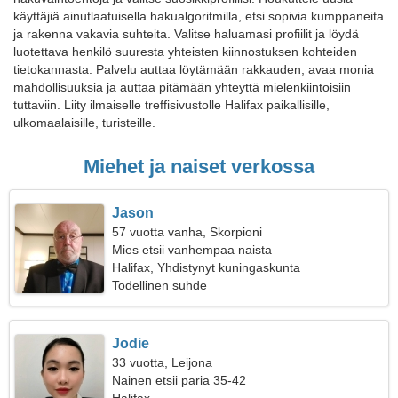
käyttäjiä ainutlaatuisella hakualgoritmilla, etsi sopivia kumppaneita
ja rakenna vakavia suhteita. Valitse haluamasi profiilit ja löydä
luotettava henkilö suuresta yhteisten kiinnostuksen kohteiden
tietokannasta. Palvelu auttaa löytämään rakkauden, avaa monia
mahdollisuuksia ja auttaa pitämään yhteyttä mielenkiintoisiin
tuttaviin. Liity ilmaiselle treffisivustolle Halifax paikallisille,
ulkomaalaisille, turisteille.
Miehet ja naiset verkossa
Jason
57 vuotta vanha, Skorpioni
Mies etsii vanhempaa naista
Halifax, Yhdistynyt kuningaskunta
Todellinen suhde
Jodie
33 vuotta, Leijona
Nainen etsii paria 35-42