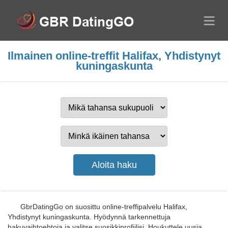
Ilmainen online-treffit Halifax, Yhdistynyt
kuningaskunta
GbrDatingGo on suosittu online-treffipalvelu Halifax,
Yhdistynyt kuningaskunta. Hyödynnä tarkennettuja
hakuvaihtoehtoja ja valitse suosikkiprofiilisi. Houkuttele uusia