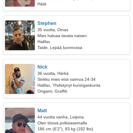
Häät
Stephen
35 vuotta, Oinas
Mies haluaa tavata naisen
Halifax
Taide, Lepää luonnossa
Nick
36 vuotta, Härkä
Sinkku mies etsii vaimoa 24-34
Halifax, Yhdistynyt kuningaskunta
Origami, Graffiti
Matt
44 vuotta vanha, Leijona
Olen töissä poliisiasemalla
186 cm (6'2"), 83 kg (182 lbs)