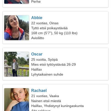
Perhe
Abbie
22 vuotias, Oinas
Tyttö etsii poikaystävää
168 cm (5'7"), 50 kg (110 lbs)
Avioliitto
Oscar
25 vuotta, Syöpä
Mies etsii tyttöystävää 26-29
Halifax
Lyhytaikainen suhde
Rachael
21 vuotias, Vaaka
Nainen etsii miestä
Halifax, Yhdistynyt kuningaskunta
Aito rakkaus