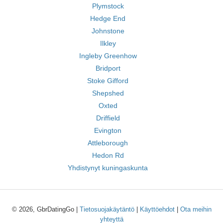
Plymstock
Hedge End
Johnstone
Ilkley
Ingleby Greenhow
Bridport
Stoke Gifford
Shepshed
Oxted
Driffield
Evington
Attleborough
Hedon Rd
Yhdistynyt kuningaskunta
© 2026, GbrDatingGo |
Tietosuojakäytäntö
|
Käyttöehdot
|
Ota meihin
yhteyttä