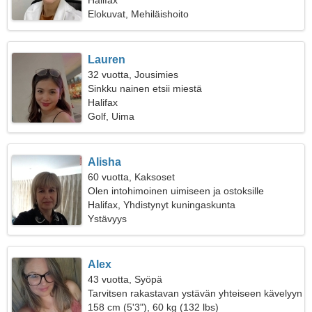
Halifax
Elokuvat, Mehiläishoito
Lauren
32 vuotta, Jousimies
Sinkku nainen etsii miestä
Halifax
Golf, Uima
Alisha
60 vuotta, Kaksoset
Olen intohimoinen uimiseen ja ostoksille
Halifax, Yhdistynyt kuningaskunta
Ystävyys
Alex
43 vuotta, Syöpä
Tarvitsen rakastavan ystävän yhteiseen kävelyyn
158 cm (5'3"), 60 kg (132 lbs)