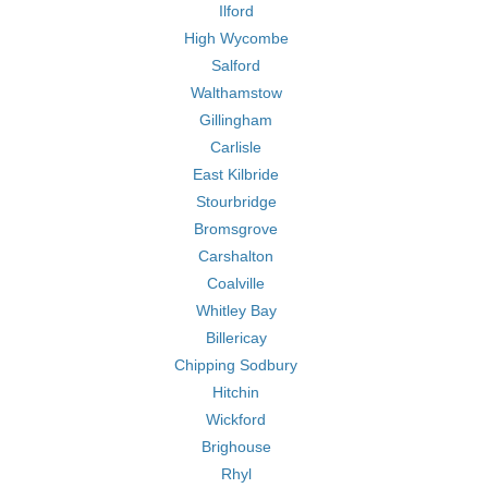
Ilford
High Wycombe
Salford
Walthamstow
Gillingham
Carlisle
East Kilbride
Stourbridge
Bromsgrove
Carshalton
Coalville
Whitley Bay
Billericay
Chipping Sodbury
Hitchin
Wickford
Brighouse
Rhyl