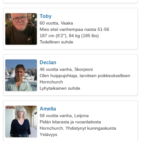
Toby
60 vuotta, Vaaka
Mies etsii vanhempaa naista 51-56
187 cm (6'2"), 84 kg (185 lbs)
Todellinen suhde
Declan
46 vuotta vanha, Skorpioni
Olen huippujohtaja, tarvitsen poikkeuksellisen
naisen
Hornchurch
Lyhytaikainen suhde
Amelia
58 vuotta vanha, Leijona
Pidän kitarasta ja ruoanlaitosta
Hornchurch, Yhdistynyt kuningaskunta
Ystävyys