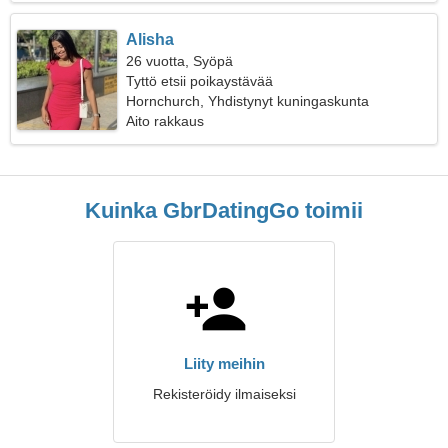
Alisha
26 vuotta, Syöpä
Tyttö etsii poikaystävää
Hornchurch, Yhdistynyt kuningaskunta
Aito rakkaus
Kuinka GbrDatingGo toimii
Liity meihin
Rekisteröidy ilmaiseksi