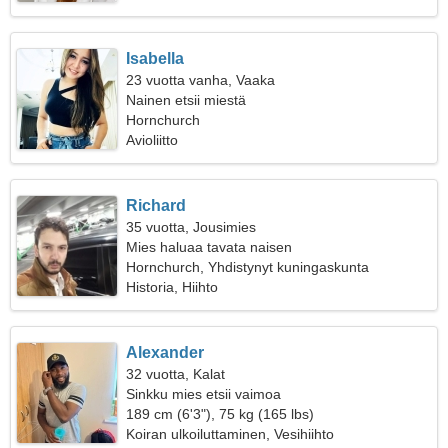
Isabella
23 vuotta vanha, Vaaka
Nainen etsii miestä
Hornchurch
Avioliitto
Richard
35 vuotta, Jousimies
Mies haluaa tavata naisen
Hornchurch, Yhdistynyt kuningaskunta
Historia, Hiihto
Alexander
32 vuotta, Kalat
Sinkku mies etsii vaimoa
189 cm (6'3"), 75 kg (165 lbs)
Koiran ulkoiluttaminen, Vesihiihto