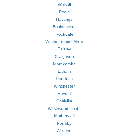
Walsall
Poole
Hastings
Basingstoke
Rochdale
Weston-super-Mare
Paisley
Craigavon
Morecambe
Eltham
Dumfries
Winchester
Havant
Coalville
Washwood Heath
Motherwell
Formby
Alfreton