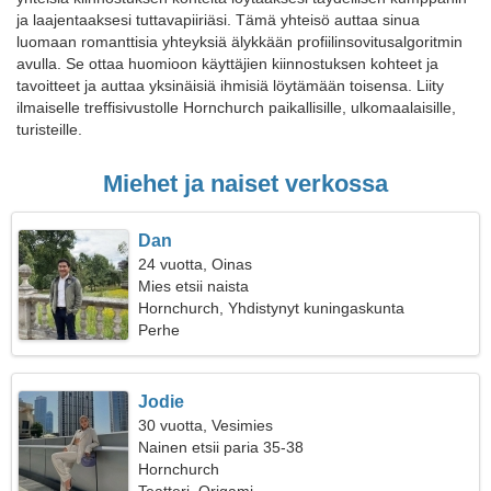
ja laajentaaksesi tuttavapiiriäsi. Tämä yhteisö auttaa sinua
luomaan romanttisia yhteyksiä älykkään profiilinsovitusalgoritmin
avulla. Se ottaa huomioon käyttäjien kiinnostuksen kohteet ja
tavoitteet ja auttaa yksinäisiä ihmisiä löytämään toisensa. Liity
ilmaiselle treffisivustolle Hornchurch paikallisille, ulkomaalaisille,
turisteille.
Miehet ja naiset verkossa
Dan
24 vuotta, Oinas
Mies etsii naista
Hornchurch, Yhdistynyt kuningaskunta
Perhe
Jodie
30 vuotta, Vesimies
Nainen etsii paria 35-38
Hornchurch