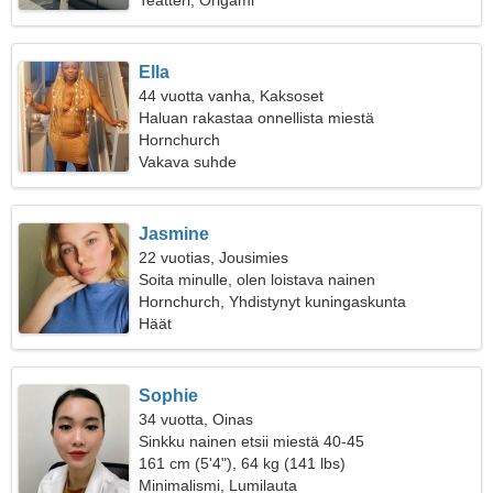
Teatteri, Origami
Ella
44 vuotta vanha, Kaksoset
Haluan rakastaa onnellista miestä
Hornchurch
Vakava suhde
Jasmine
22 vuotias, Jousimies
Soita minulle, olen loistava nainen
Hornchurch, Yhdistynyt kuningaskunta
Häät
Sophie
34 vuotta, Oinas
Sinkku nainen etsii miestä 40-45
161 cm (5'4"), 64 kg (141 lbs)
Minimalismi, Lumilauta