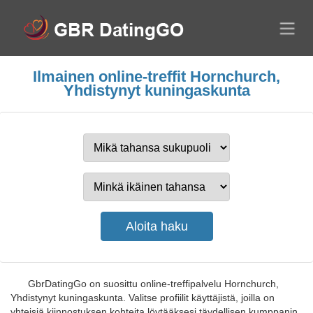
Ilmainen online-treffit Hornchurch,
Yhdistynyt kuningaskunta
GbrDatingGo on suosittu online-treffipalvelu Hornchurch,
Yhdistynyt kuningaskunta. Valitse profiilit käyttäjistä, joilla on
yhteisiä kiinnostuksen kohteita löytääksesi täydellisen kumppanin