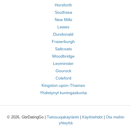
Horsforth
Southsea
New Mills
Lewes
Dundonald
Fraserburgh
Saltcoats
Woodbridge
Leominster
Gourock
Coleford
Kingston-upon-Thames
Yhdistynyt kuningaskunta
© 2026, GbrDatingGo |
Tietosuojakäytäntö
|
Käyttöehdot
|
Ota meihin
yhteyttä