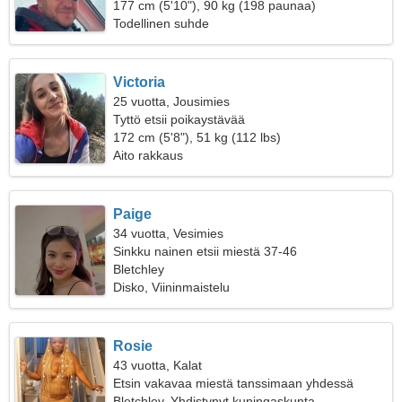
177 cm (5'10"), 90 kg (198 paunaa)
Todellinen suhde
Victoria
25 vuotta, Jousimies
Tyttö etsii poikaystävää
172 cm (5'8"), 51 kg (112 lbs)
Aito rakkaus
Paige
34 vuotta, Vesimies
Sinkku nainen etsii miestä 37-46
Bletchley
Disko, Viininmaistelu
Rosie
43 vuotta, Kalat
Etsin vakavaa miestä tanssimaan yhdessä
Bletchley, Yhdistynyt kuningaskunta