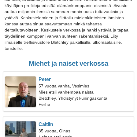
käyttäjien profiileja edistää elämänkumppanin etsimistä. Sivusto
auttaa miljoonia ihmisiä saamaan monia uusia tuttavuuksia ja
ystäviä. Keskusteleminen ja flirttailu mielenkiintoisten ihmisten
kanssa auttaa sinua saavuttamaan minkä tahansa
deittailutavoitteen. Keskustele verkossa ja hanki ystäviä ja tapaa
täydellinen kumppani vahvan suhteen rakentamiseksi. Liity
ilmaiselle treffisivustolle Bletchley paikallisille, ulkomaalaisille,
turisteille.
Miehet ja naiset verkossa
Peter
57 vuotta vanha, Vesimies
Mies etsii vanhempaa naista
Bletchley, Yhdistynyt kuningaskunta
Perhe
Caitlin
35 vuotta, Oinas