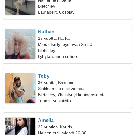
Nainen etsii paria
Bletchley
Lautapelit, Cosplay
Nathan
27 vuotta, Härkä
Mies etsii tyttöystävää 25-30
Bletchley
Lyhytaikainen suhde
Toby
36 vuotta, Kaksoset
Sinkku mies etsii vaimoa
Bletchley, Yhdistynyt kuningaskunta
Tennis, Vesihiihto
Amelia
22 vuotias, Kauris
Nainen etsii miestä 26-30