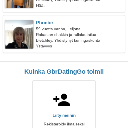
Häät
Phoebe
59 vuotta vanha, Leijona
Rakastan shakkia ja rullalautailua
Bletchley, Yhdistynyt kuningaskunta
Ystävyys
Kuinka GbrDatingGo toimii
Liity meihin
Rekisteröidy ilmaiseksi