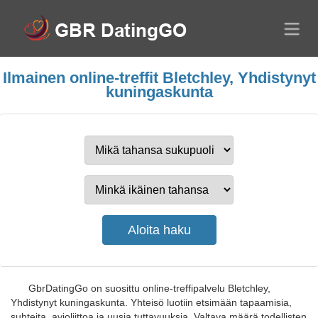
Ilmainen online-treffit Bletchley, Yhdistynyt
kuningaskunta
GbrDatingGo on suosittu online-treffipalvelu Bletchley,
Yhdistynyt kuningaskunta. Yhteisö luotiin etsimään tapaamisia,
suhteita, avioliittoa ja uusia tuttavuuksia. Valtava määrä todellisten