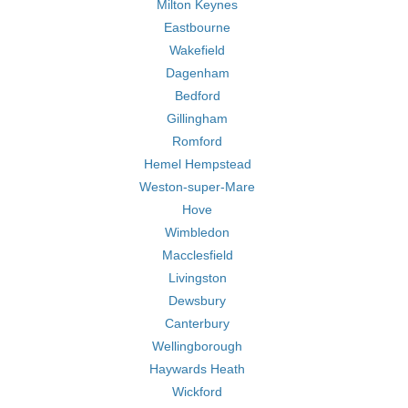
Milton Keynes
Eastbourne
Wakefield
Dagenham
Bedford
Gillingham
Romford
Hemel Hempstead
Weston-super-Mare
Hove
Wimbledon
Macclesfield
Livingston
Dewsbury
Canterbury
Wellingborough
Haywards Heath
Wickford